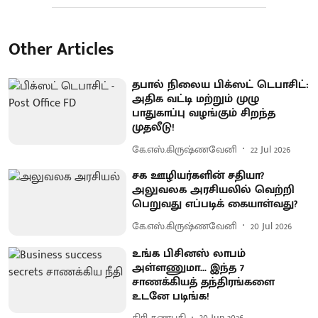
Other Articles
தபால் நிலைய பிக்ஸட் டெபாசிட்:
அதிக வட்டி மற்றும் முழு
பாதுகாப்பு வழங்கும் சிறந்த
முதலீடு!
கே.எஸ்.கிருஷ்ணவேனி
22 Jul 2026
சக ஊழியர்களின் சதியா?
அலுவலக அரசியலில் வெற்றி
பெறுவது எப்படிக் கையாள்வது?
கே.எஸ்.கிருஷ்ணவேனி
20 Jul 2026
உங்க பிசினஸ் லாபம்
அள்ளணுமா... இந்த 7
சாணக்கியத் தந்திரங்களை
உடனே படிங்க!
கிரி கணபதி
30 Jun 2026