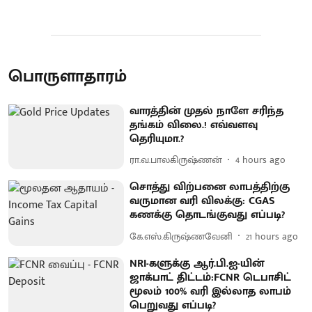
பொருளாதாரம்
வாரத்தின் முதல் நாளே சரிந்த
தங்கம் விலை.! எவ்வளவு
தெரியுமா.?
ரா.வ.பாலகிருஷ்ணன்
4 hours ago
சொத்து விற்பனை லாபத்திற்கு
வருமான வரி விலக்கு: CGAS
கணக்கு தொடங்குவது எப்படி?
கே.எஸ்.கிருஷ்ணவேனி
21 hours ago
NRI-களுக்கு ஆர்.பி.ஐ-யின்
ஜாக்பாட் திட்டம்:FCNR டெபாசிட்
மூலம் 100% வரி இல்லாத லாபம்
பெறுவது எப்படி?