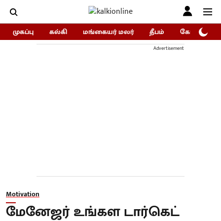
முகப்பு
கல்கி
மங்கையர் மலர்
தீபம்
கோகுலம்/Go
Advertisement
Motivation
மேனேஜர் உங்கள டார்கெட்