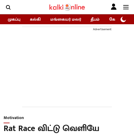
முகப்பு
கல்கி
மங்கையர் மலர்
தீபம்
கோகுலம்/Go
Advertisement
Motivation
Rat Race விட்டு வெளியே