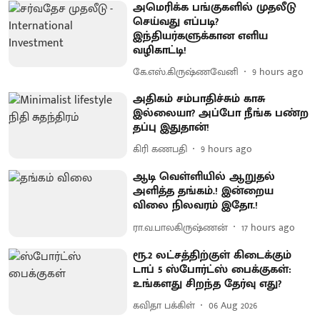
அமெரிக்க பங்குகளில் முதலீடு
செய்வது எப்படி?
இந்தியர்களுக்கான எளிய
வழிகாட்டி!
கே.எஸ்.கிருஷ்ணவேனி
9 hours ago
அதிகம் சம்பாதிச்சும் காசு
இல்லையா? அப்போ நீங்க பண்ற
தப்பு இதுதான்!
கிரி கணபதி
9 hours ago
ஆடி வெள்ளியில் ஆறுதல்
அளித்த தங்கம்.! இன்றைய
விலை நிலவரம் இதோ.!
ரா.வ.பாலகிருஷ்ணன்
17 hours ago
ரூ.2 லட்சத்திற்குள் கிடைக்கும்
டாப் 5 ஸ்போர்ட்ஸ் பைக்குகள்:
உங்களது சிறந்த தேர்வு எது?
கவிதா பக்கிள்
06 Aug 2026