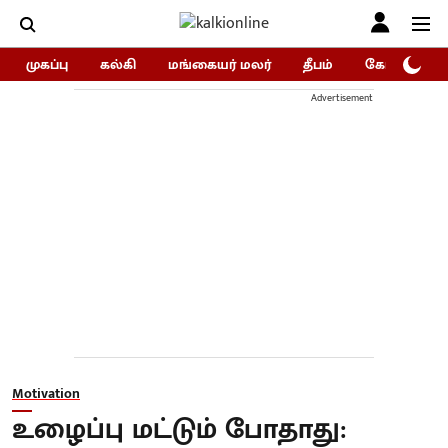
முகப்பு
கல்கி
மங்கையர் மலர்
தீபம்
கோகுலம்/Go
Advertisement
Motivation
உழைப்பு மட்டும் போதாது: