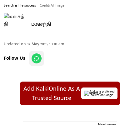
Search is life success
Credit: AI Image
ம.வசந்தி
Updated on
:
12 May 2026, 10:30 am
Follow Us
Add KalkiOnline As A
Add as a preferred
source on Google
Trusted Source
Advertisement