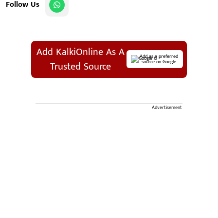
Follow Us
Add KalkiOnline As A
Add as a preferred
source on Google
Trusted Source
Advertisement