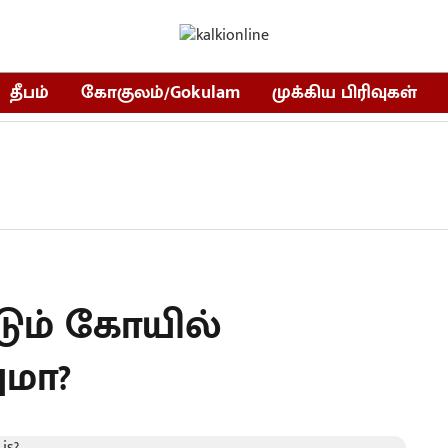
தீபம்
கோகுலம்/Gokulam
முக்கிய பிரிவுகள்
்டும் கோயில்
ுமா?