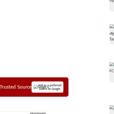
Trusted Source
Add as a preferred
source on Google
Advertisement