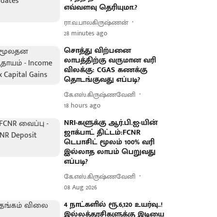
எவ்வளவு தெரியுமா.?
ரா.வ.பாலகிருஷ்ணன்
28 minutes ago
சொத்து விற்பனை
லாபத்திற்கு வருமான வரி
விலக்கு: CGAS கணக்கு
தொடங்குவது எப்படி?
கே.எஸ்.கிருஷ்ணவேனி
18 hours ago
NRI-களுக்கு ஆர்.பி.ஐ-யின்
ஜாக்பாட் திட்டம்:FCNR
டெபாசிட் மூலம் 100% வரி
இல்லாத லாபம் பெறுவது
எப்படி?
கே.எஸ்.கிருஷ்ணவேனி
08 Aug 2026
4 நாட்களில் ரூ.6,120 உயர்வு..!
இல்லத்தரசிகளுக்கு இடியை