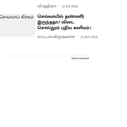
வி.ரத்தினா
23 Jul 2026
செவ்வாயில் தண்ணீர்
இருந்ததா.? விடை
சொல்லும் புதிய கனிமம்.!
ரா.வ.பாலகிருஷ்ணன்
22 Jun 2026
Advertisement