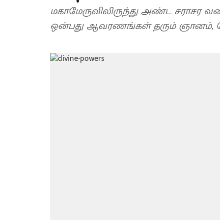
மகாமேருவிலிருந்து அண்ட சராசர வரை:
ஒன்பது ஆவரணங்கள் தரும் ஞானம், ச