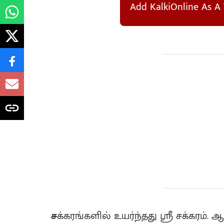
Add KalkiOnline As A 
ச
க்கரங்களில் உயர்ந்தது ஸ்ரீ சக்கரம்.