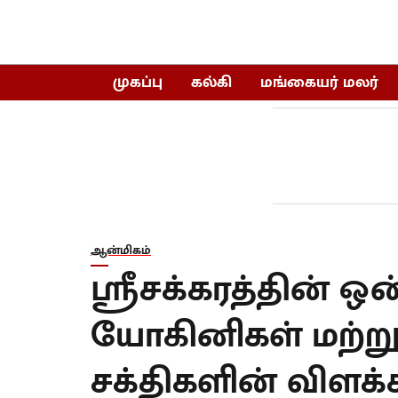
முகப்பு
கல்கி
மங்கையர் மலர்
ஆன்மிகம்
ஸ்ரீசக்கரத்தின்
யோகினிகள் மற்று
சக்திகளின் விளக்க