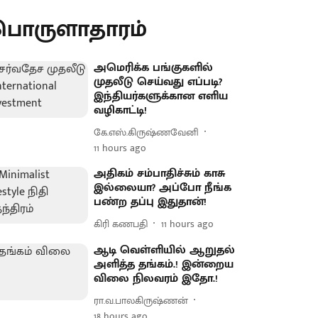
பொருளாதாரம்
அமெரிக்க பங்குகளில்
முதலீடு செய்வது எப்படி?
இந்தியர்களுக்கான எளிய
வழிகாட்டி!
கே.எஸ்.கிருஷ்ணவேனி
11 hours ago
அதிகம் சம்பாதிச்சும் காசு
இல்லையா? அப்போ நீங்க
பண்ற தப்பு இதுதான்!
கிரி கணபதி
11 hours ago
ஆடி வெள்ளியில் ஆறுதல்
அளித்த தங்கம்.! இன்றைய
விலை நிலவரம் இதோ.!
ரா.வ.பாலகிருஷ்ணன்
18 hours ago