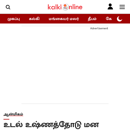
முகப்பு
கல்கி
மங்கையர் மலர்
தீபம்
கோகுலம்/Go
Advertisement
ஆன்மிகம்
உடல் உஷ்ணத்தோடு மன