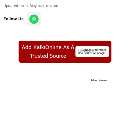
Updated on
:
16 May 2025, 11:35 am
Follow Us
Add KalkiOnline As A
Add as a preferred
source on Google
Trusted Source
Advertisement