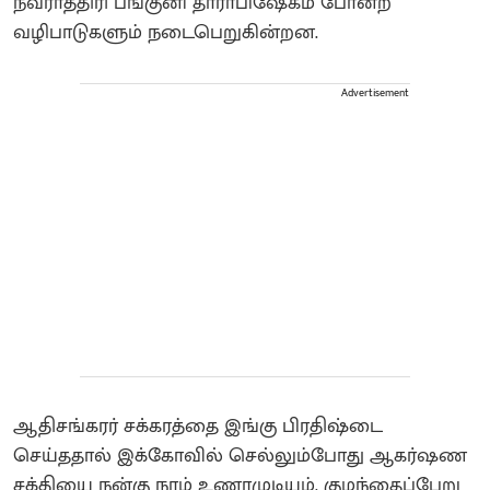
நவராத்திரி பங்குனி தாராபிஷேகம் போன்ற
வழிபாடுகளும் நடைபெறுகின்றன.
Advertisement
ஆதிசங்கரர் சக்கரத்தை இங்கு பிரதிஷ்டை
செய்ததால் இக்கோவில் செல்லும்போது ஆகர்ஷண
சக்தியை நன்கு நாம் உணரமுடியும். குழந்தைப்பேறு