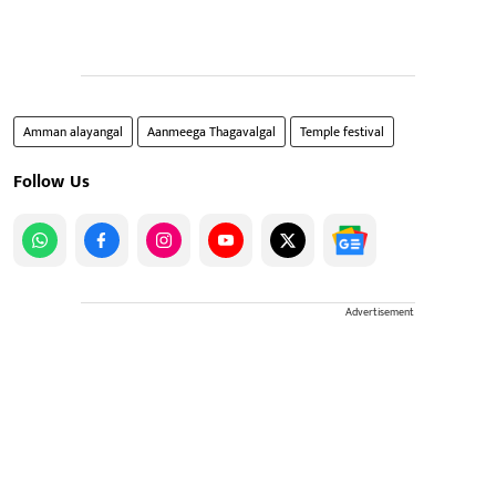
Amman alayangal
Aanmeega Thagavalgal
Temple festival
Follow Us
Advertisement