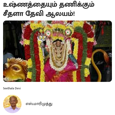
உஷ்ணத்தையும் தணிக்கும்
சீதளா தேவி ஆலயம்!
Seethala Devi
எஸ்.மாரிமுத்து