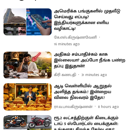
அமெரிக்க பங்குகளில் முதலீடு
செய்வது எப்படி?
இந்தியர்களுக்கான எளிய
வழிகாட்டி!
கே.எஸ்.கிருஷ்ணவேனி
16 minutes ago
அதிகம் சம்பாதிச்சும் காசு
இல்லையா? அப்போ நீங்க பண்ற
தப்பு இதுதான்!
கிரி கணபதி
31 minutes ago
ஆடி வெள்ளியில் ஆறுதல்
அளித்த தங்கம்.! இன்றைய
விலை நிலவரம் இதோ.!
ரா.வ.பாலகிருஷ்ணன்
8 hours ago
ரூ.2 லட்சத்திற்குள் கிடைக்கும்
டாப் 5 ஸ்போர்ட்ஸ் பைக்குகள்:
உங்களது சிறந்த தேர்வு எது?