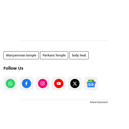
Mariyamman temple
Parikara Temple
body heat
Follow Us
Advertisement