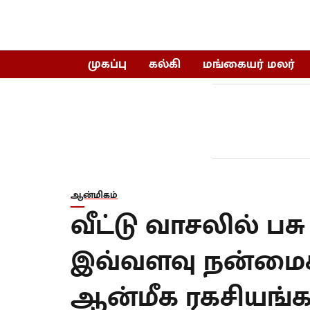
முகப்பு
கல்கி
மங்கையர் மலர்
ஆன்மிகம்
வீட்டு வாசலில் பசு
இவ்வளவு நன்மை
ஆன்மீக ரகசியங்க