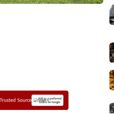
Trusted Source
Add as a preferred
source on Google