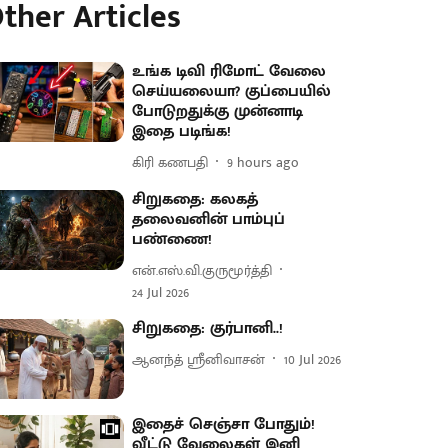
ther Articles
உங்க டிவி ரிமோட் வேலை
செய்யலையா? குப்பையில்
போடுறதுக்கு முன்னாடி
இதை படிங்க!
கிரி கணபதி
9 hours ago
சிறுகதை: கலகத்
தலைவனின் பாம்புப்
பண்ணை!
என்.எஸ்.வி.குருமூர்த்தி
24 Jul 2026
சிறுகதை: குர்பானி..!
ஆனந்த் ஸ்ரீனிவாசன்
10 Jul 2026
இதைச் செஞ்சா போதும்!
வீட்டு வேலைகள் இனி