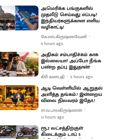
அமெரிக்க பங்குகளில்
முதலீடு செய்வது எப்படி?
இந்தியர்களுக்கான எளிய
வழிகாட்டி!
கே.எஸ்.கிருஷ்ணவேனி
6 hours ago
அதிகம் சம்பாதிச்சும் காசு
இல்லையா? அப்போ நீங்க
பண்ற தப்பு இதுதான்!
கிரி கணபதி
6 hours ago
ஆடி வெள்ளியில் ஆறுதல்
அளித்த தங்கம்.! இன்றைய
விலை நிலவரம் இதோ.!
ரா.வ.பாலகிருஷ்ணன்
13 hours ago
ரூ.2 லட்சத்திற்குள்
கிடைக்கும் டாப் 5