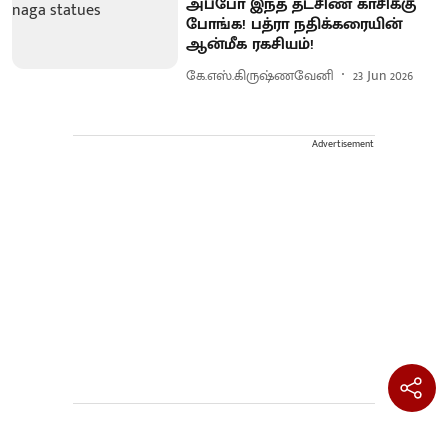
அப்போ இந்த தட்சிண காசிக்கு
போங்க! பத்ரா நதிக்கரையின்
ஆன்மீக ரகசியம்!
கே.எஸ்.கிருஷ்ணவேனி
23 Jun 2026
Advertisement