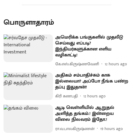
பொருளாதாரம்
அமெரிக்க பங்குகளில் முதலீடு
செய்வது எப்படி?
இந்தியர்களுக்கான எளிய
வழிகாட்டி!
கே.எஸ்.கிருஷ்ணவேனி
12 hours ago
அதிகம் சம்பாதிச்சும் காசு
இல்லையா? அப்போ நீங்க பண்ற
தப்பு இதுதான்!
கிரி கணபதி
12 hours ago
ஆடி வெள்ளியில் ஆறுதல்
அளித்த தங்கம்.! இன்றைய
விலை நிலவரம் இதோ.!
ரா.வ.பாலகிருஷ்ணன்
19 hours ago