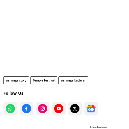
aanmiga story
Temple festival
aanmiga katturai
Follow Us
Advertisement