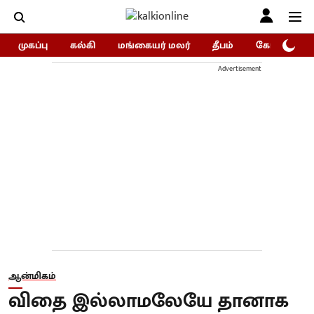
முகப்பு
கல்கி
மங்கையர் மலர்
தீபம்
கோகுலம்/Go
Advertisement
ஆன்மிகம்
விதை இல்லாமலேயே தானாக