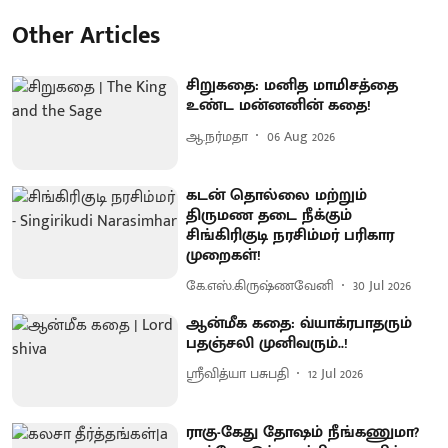
Other Articles
சிறுகதை: மனித மாமிசத்தை
உண்ட மன்னனின் கதை!
ஆ.நர்மதா
06 Aug 2026
கடன் தொல்லை மற்றும்
திருமண தடை நீக்கும்
சிங்கிரிகுடி நரசிம்மர் பரிகார
முறைகள்!
கே.எஸ்.கிருஷ்ணவேனி
30 Jul 2026
ஆன்மீக கதை: வ்யாக்ரபாதரும்
பதஞ்சலி முனிவரும்..!
ஸ்ரீவித்யா பசுபதி
12 Jul 2026
ராகு-கேது தோஷம் நீங்கணுமா?