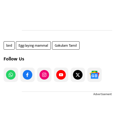
bird
Egg-laying mammal
Gokulam Tamil
Follow Us
Advertisement