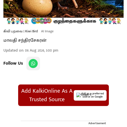
கிவி பறவை | Kiwi Bird
AI Image
மாலதி சந்திரசேகரன்
Updated on
:
06 Aug 2026, 3:00 pm
Follow Us
Add KalkiOnline As A
Add as a preferred
source on Google
Trusted Source
Advertisement