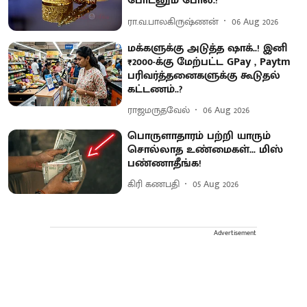
போடனும் போல.!
ரா.வ.பாலகிருஷ்ணன்
06 Aug 2026
மக்களுக்கு அடுத்த ஷாக்..! இனி
₹2000-க்கு மேற்பட்ட GPay , Paytm
பரிவர்த்தனைகளுக்கு கூடுதல்
கட்டணம்..?
ராஜமருதவேல்
06 Aug 2026
பொருளாதாரம் பற்றி யாரும்
சொல்லாத உண்மைகள்... மிஸ்
பண்ணாதீங்க!
கிரி கணபதி
05 Aug 2026
Advertisement