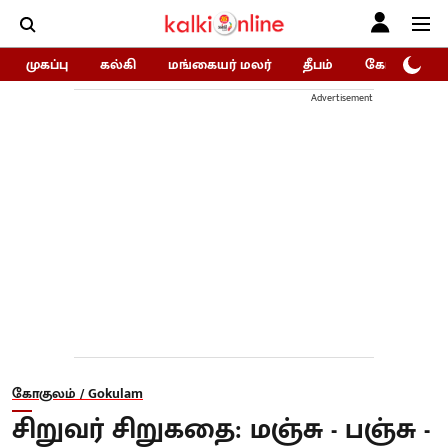
முகப்பு
கல்கி
மங்கையர் மலர்
தீபம்
கோகுலம்/Go
Advertisement
கோகுலம் / Gokulam
சிறுவர் சிறுகதை: மஞ்சு - பஞ்சு -