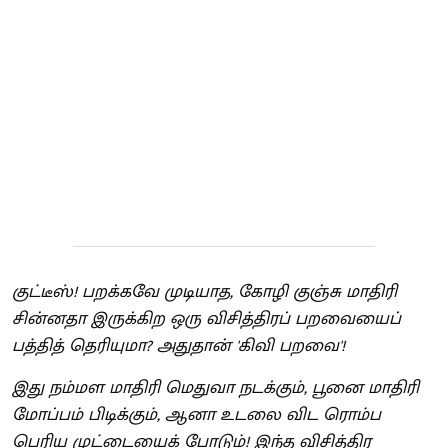
குட்டீஸ்! பறக்கவே முடியாத, கோழி குஞ்சு மாதிரி
சின்னதா இருக்கிற ஒரு விசித்திரப் பறவையைப்
பத்தித் தெரியுமா? அதுதான் 'கிவி பறவை'!
இது நம்மள மாதிரி மெதுவா நடக்கும், பூனை மாதிரி
மோப்பம் பிடிக்கும், ஆனா உடலை விட ரொம்ப
பெரிய முட்டையைக் போடும்! இந்த விசித்திர