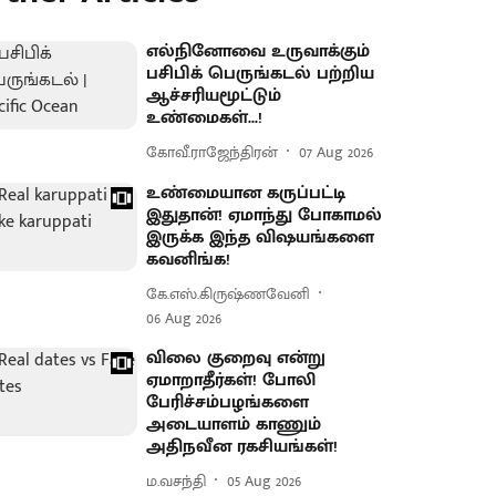
எல்நினோவை உருவாக்கும்
பசிபிக் பெருங்கடல் பற்றிய
ஆச்சரியமூட்டும்
உண்மைகள்...!
கோவீ.ராஜேந்திரன்
07 Aug 2026
உண்மையான கருப்பட்டி
இதுதான்! ஏமாந்து போகாமல்
இருக்க இந்த விஷயங்களை
கவனிங்க!
கே.எஸ்.கிருஷ்ணவேனி
06 Aug 2026
விலை குறைவு என்று
ஏமாறாதீர்கள்! போலி
பேரிச்சம்பழங்களை
அடையாளம் காணும்
அதிநவீன ரகசியங்கள்!
ம.வசந்தி
05 Aug 2026