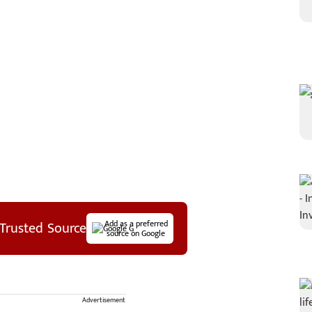
Trusted Source
Add as a preferred
source on Google
Advertisement