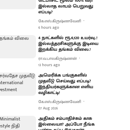
டெபாசிட் மூலம் 100% வரி
இல்லாத லாபம் பெறுவது
எப்படி?
கே.எஸ்.கிருஷ்ணவேனி
6 hours ago
4 நாட்களில் ரூ.6,120 உயர்வு..!
இல்லத்தரசிகளுக்கு இடியை
இறக்கிய தங்கம் விலை.!
ரா.வ.பாலகிருஷ்ணன்
13 hours ago
அமெரிக்க பங்குகளில்
முதலீடு செய்வது எப்படி?
இந்தியர்களுக்கான எளிய
வழிகாட்டி!
கே.எஸ்.கிருஷ்ணவேனி
07 Aug 2026
அதிகம் சம்பாதிச்சும் காசு
இல்லையா? அப்போ நீங்க