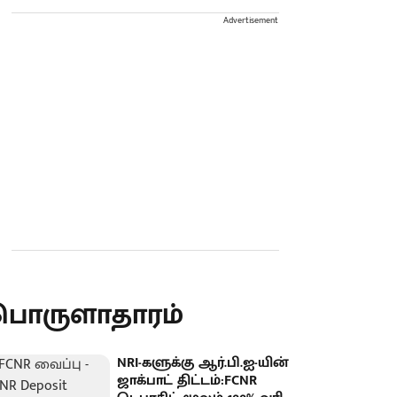
Advertisement
பொருளாதாரம்
NRI-களுக்கு ஆர்.பி.ஐ-யின்
ஜாக்பாட் திட்டம்:FCNR