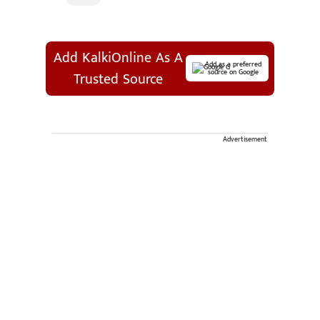
Add KalkiOnline As A
Add as a preferred
source on Google
Trusted Source
Advertisement