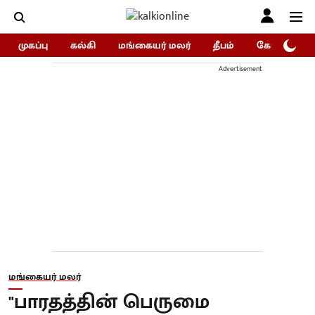
முகப்பு
கல்கி
மங்கையர் மலர்
தீபம்
கோகுலம்/Go
Advertisement
மங்கையர் மலர்
"பாரதத்தின் பெருமை