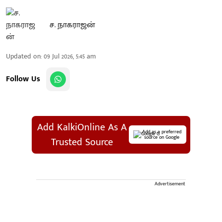
ச. நாகராஜன்
Updated on
:
09 Jul 2026, 5:45 am
Follow Us
Add KalkiOnline As A
Add as a preferred
source on Google
Trusted Source
Advertisement