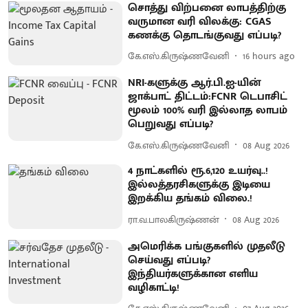
சொத்து விற்பனை லாபத்திற்கு
வருமான வரி விலக்கு: CGAS
கணக்கு தொடங்குவது எப்படி?
கே.எஸ்.கிருஷ்ணவேனி
16 hours ago
NRI-களுக்கு ஆர்.பி.ஐ-யின்
ஜாக்பாட் திட்டம்:FCNR டெபாசிட்
மூலம் 100% வரி இல்லாத லாபம்
பெறுவது எப்படி?
கே.எஸ்.கிருஷ்ணவேனி
08 Aug 2026
4 நாட்களில் ரூ.6,120 உயர்வு..!
இல்லத்தரசிகளுக்கு இடியை
இறக்கிய தங்கம் விலை.!
ரா.வ.பாலகிருஷ்ணன்
08 Aug 2026
அமெரிக்க பங்குகளில் முதலீடு
செய்வது எப்படி?
இந்தியர்களுக்கான எளிய
வழிகாட்டி!