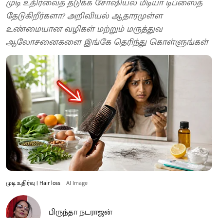
முடி உதிர்வைத் தடுக்க சோஷியல் மீடியா டிப்ஸைத்
தேடுகிறீர்களா? அறிவியல் ஆதாரமுள்ள
உண்மையான வழிகள் மற்றும் மருத்துவ
ஆலோசனைகளை இங்கே தெரிந்து கொள்ளுங்கள்
முடி உதிர்வு | Hair loss
AI Image
பிருந்தா நடராஜன்