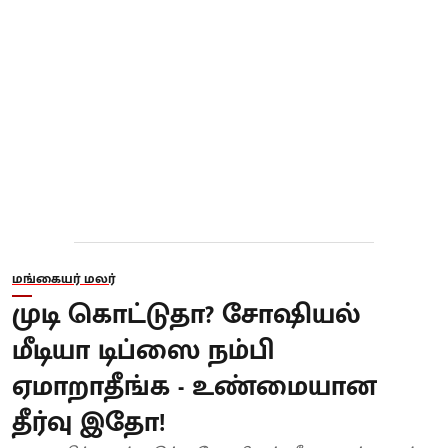
மங்கையர் மலர்
முடி கொட்டுதா? சோஷியல்
மீடியா டிப்ஸை நம்பி
ஏமாறாதீங்க - உண்மையான
தீர்வு இதோ!