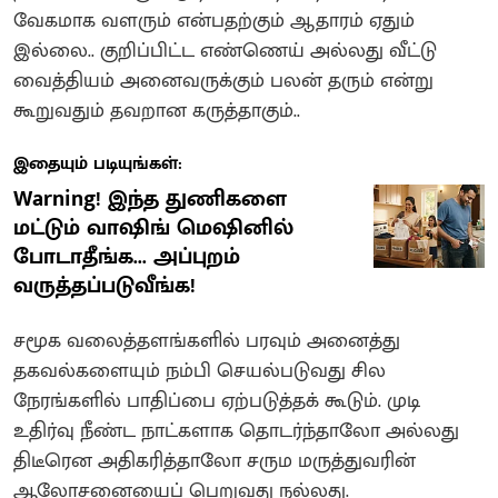
வேகமாக வளரும் என்பதற்கும் ஆதாரம் ஏதும்
இல்லை.. குறிப்பிட்ட எண்ணெய் அல்லது வீட்டு
வைத்தியம் அனைவருக்கும் பலன் தரும் என்று
கூறுவதும் தவறான கருத்தாகும்..
இதையும் படியுங்கள்:
Warning! இந்த துணிகளை
மட்டும் வாஷிங் மெஷினில்
போடாதீங்க... அப்புறம்
வருத்தப்படுவீங்க!
சமூக வலைத்தளங்களில் பரவும் அனைத்து
தகவல்களையும் நம்பி செயல்படுவது சில
நேரங்களில் பாதிப்பை ஏற்படுத்தக் கூடும். முடி
உதிர்வு நீண்ட நாட்களாக தொடர்ந்தாலோ அல்லது
திடீரென அதிகரித்தாலோ சரும மருத்துவரின்
ஆலோசனையைப் பெறுவது நல்லது.