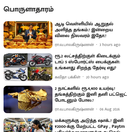
பொருளாதாரம்
ஆடி வெள்ளியில் ஆறுதல்
அளித்த தங்கம்.! இன்றைய
விலை நிலவரம் இதோ.!
ரா.வ.பாலகிருஷ்ணன்
3 hours ago
ரூ.2 லட்சத்திற்குள் கிடைக்கும்
டாப் 5 ஸ்போர்ட்ஸ் பைக்குகள்:
உங்களது சிறந்த தேர்வு எது?
கவிதா பக்கிள்
20 hours ago
2 நாட்களில் ரூ.4,400 உயர்வு.!
தங்கத்திற்கும் இனி தனி பட்ஜெட்
போடனும் போல.!
ரா.வ.பாலகிருஷ்ணன்
06 Aug 2026
மக்களுக்கு அடுத்த ஷாக்..! இனி
₹2000-க்கு மேற்பட்ட GPay , Paytm