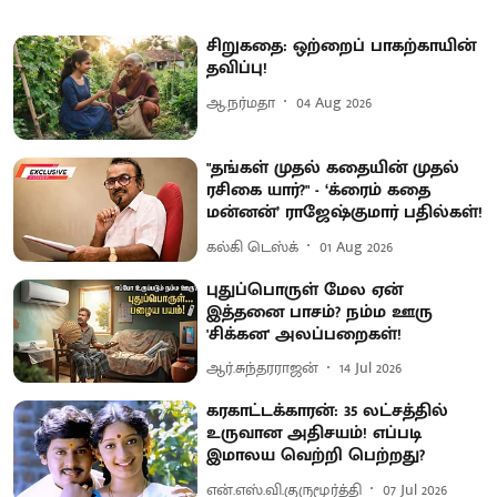
சிறுகதை: ஒற்றைப் பாகற்காயின்
தவிப்பு!
ஆ.நர்மதா
04 Aug 2026
"தங்கள் முதல் கதையின் முதல்
ரசிகை யார்?" - ‘க்ரைம் கதை
மன்னன்’ ராஜேஷ்குமார் பதில்கள்!
கல்கி டெஸ்க்
01 Aug 2026
புதுப்பொருள் மேல ஏன்
இத்தனை பாசம்? நம்ம ஊரு
'சிக்கன' அலப்பறைகள்!
ஆர்.சுந்தரராஜன்
14 Jul 2026
கரகாட்டக்காரன்: 35 லட்சத்தில்
உருவான அதிசயம்! எப்படி
இமாலய வெற்றி பெற்றது?
என்.எஸ்.வி.குருமூர்த்தி
07 Jul 2026