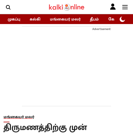
முகப்பு
கல்கி
மங்கையர் மலர்
தீபம்
கோகுலம்/Go
Advertisement
மங்கையர் மலர்
திருமணத்திற்கு முன்