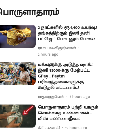
பொருளாதாரம்
2 நாட்களில் ரூ.4,400 உயர்வு.!
தங்கத்திற்கும் இனி தனி
பட்ஜெட் போடனும் போல.!
ரா.வ.பாலகிருஷ்ணன்
2 hours ago
மக்களுக்கு அடுத்த ஷாக்..!
இனி ₹2000-க்கு மேற்பட்ட
GPay , Paytm
பரிவர்த்தனைகளுக்கு
கூடுதல் கட்டணம்..?
ராஜமருதவேல்
5 hours ago
பொருளாதாரம் பற்றி யாரும்
சொல்லாத உண்மைகள்...
மிஸ் பண்ணாதீங்க!
கிரி கணபதி
19 hours ago