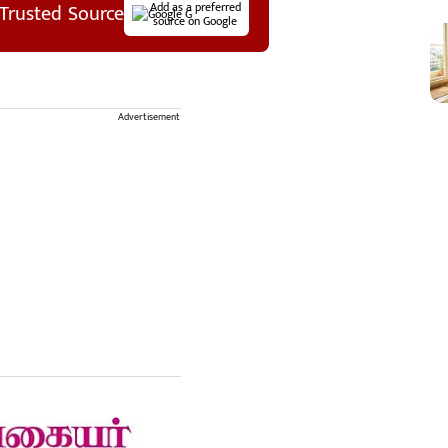
Trusted Source
Add as a preferred
source on Google
Advertisement