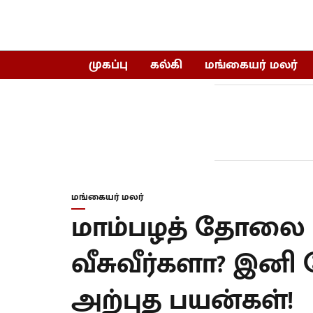
முகப்பு
கல்கி
மங்கையர் மலர்
மங்கையர் மலர்
மாம்பழத் தோலை 
வீசுவீர்களா? இன
அற்புத பயன்கள்!