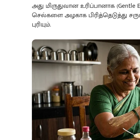
அது மிருதுவான உரிப்பானாக (Gentle Exf
செல்களை அழகாக பிரித்தெடுத்து சருமம
புரியும்.