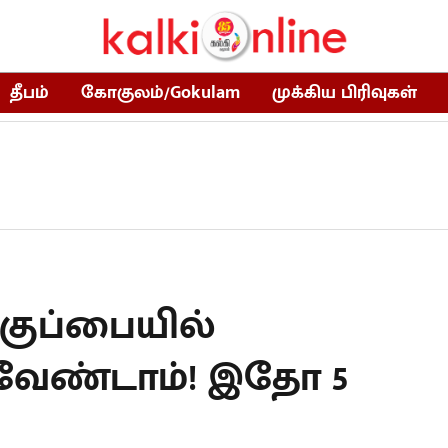
தீபம்
கோகுலம்/Gokulam
முக்கிய பிரிவுகள்
குப்பையில்
ி வேண்டாம்! இதோ 5