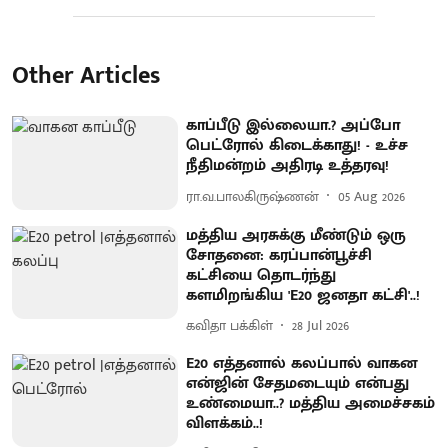
Other Articles
காப்பீடு இல்லையா.? அப்போ
பெட்ரோல் கிடைக்காது! - உச்ச
நீதிமன்றம் அதிரடி உத்தரவு!
ரா.வ.பாலகிருஷ்ணன்
05 Aug 2026
மத்திய அரசுக்கு மீண்டும் ஒரு
சோதனை: கரப்பான்பூச்சி
கட்சியை தொடர்ந்து
களமிறங்கிய 'E20 ஜனதா கட்சி'..!
கவிதா பக்கிள்
28 Jul 2026
E20 எத்தனால் கலப்பால் வாகன
என்ஜின் சேதமடையும் என்பது
உண்மையா..? மத்திய அமைச்சகம்
விளக்கம்..!