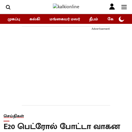
முகப்பு
கல்கி
மங்கையர் மலர்
தீபம்
கோகுலம்/Go
Advertisement
செய்திகள்
E20 பெட்ரோல் போட்டா வாகன