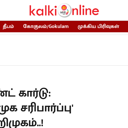
தீபம்
கோகுலம்/Gokulam
முக்கிய பிரிவுகள்
ட் கார்டு:
க சரிபார்ப்பு'
முகம்..!