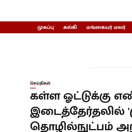
முகப்பு
கல்கி
மங்கையர் மலர்
செய்திகள்
கள்ள ஓட்டுக்கு எண்
இடைத்தேர்தலில் 'மு
தொழில்நுட்பம் அறி