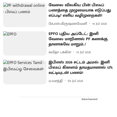
வேலை விலகிய பின் பிஎஃப்
பணத்தை முழுமையாக எடுப்பது
எப்படி? எளிய வழிமுறைகள்!
கே.எஸ்.கிருஷ்ணவேனி
14 Jul 2026
EPFO புதிய அப்டேட்: இனி
வேலை மாறினால் PF கணக்கு
தானாகவே மாறும்..!
கவிதா பக்கிள்
14 Jul 2026
இபிஎஸ் 2026 சட்டம் அமல்: இனி
பிஎஃப் கிளைம் தாமதமானால் 12%
வட்டியுடன் பணம்!
ம.வசந்தி
04 Jul 2026
Advertisement