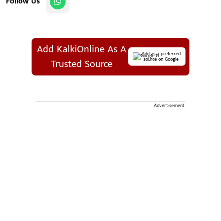
Follow Us
Add KalkiOnline As A
Add as a preferred
source on Google
Trusted Source
Advertisement