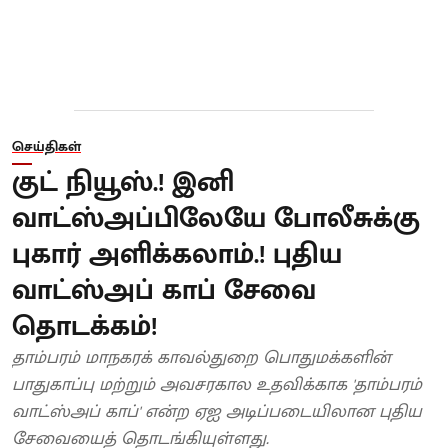
செய்திகள்
குட் நியூஸ்.! இனி
வாட்ஸ்அப்பிலேயே போலீசுக்கு
புகார் அளிக்கலாம்.! புதிய
வாட்ஸ்அப் காப் சேவை
தொடக்கம்!
தாம்பரம் மாநகரக் காவல்துறை பொதுமக்களின்
பாதுகாப்பு மற்றும் அவசரகால உதவிக்காக 'தாம்பரம்
வாட்ஸ்அப் காப்' என்ற ஏஐ அடிப்படையிலான புதிய
சேவையைத் தொடங்கியுள்ளது.