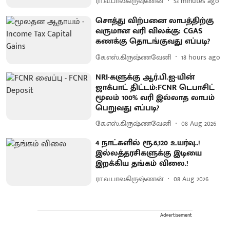
ரா.வ.பாலகிருஷ்ணன்
53 minutes ago
சொத்து விற்பனை லாபத்திற்கு
வருமான வரி விலக்கு: CGAS
கணக்கு தொடங்குவது எப்படி?
கே.எஸ்.கிருஷ்ணவேனி
18 hours ago
NRI-களுக்கு ஆர்.பி.ஐ-யின்
ஜாக்பாட் திட்டம்:FCNR டெபாசிட்
மூலம் 100% வரி இல்லாத லாபம்
பெறுவது எப்படி?
கே.எஸ்.கிருஷ்ணவேனி
08 Aug 2026
4 நாட்களில் ரூ.6,120 உயர்வு..!
இல்லத்தரசிகளுக்கு இடியை
இறக்கிய தங்கம் விலை.!
ரா.வ.பாலகிருஷ்ணன்
08 Aug 2026
Advertisement