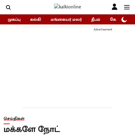
முகப்பு
கல்கி
மங்கையர் மலர்
தீபம்
கோகுலம்/Go
Advertisement
செய்திகள்
மக்களே நோட்