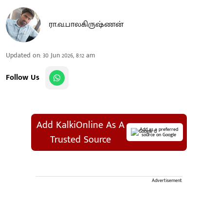
ரா.வ.பாலகிருஷ்ணன்
Updated on
:
30 Jun 2026, 8:12 am
Follow Us
Add KalkiOnline As A
Add as a preferred
source on Google
Trusted Source
Advertisement