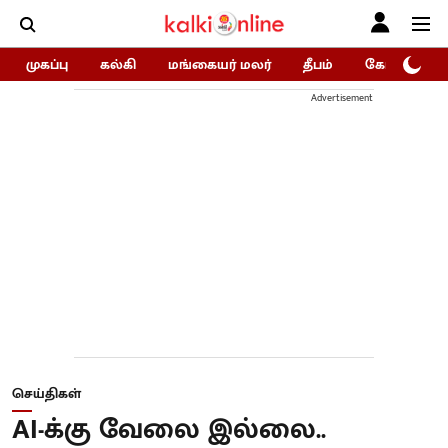
முகப்பு
கல்கி
மங்கையர் மலர்
தீபம்
கோகுலம்/Go
Advertisement
செய்திகள்
AI-க்கு வேலை இல்லை..