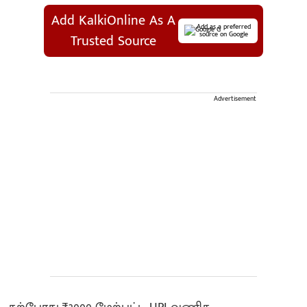
Add KalkiOnline As A
Add as a preferred
source on Google
Trusted Source
Advertisement