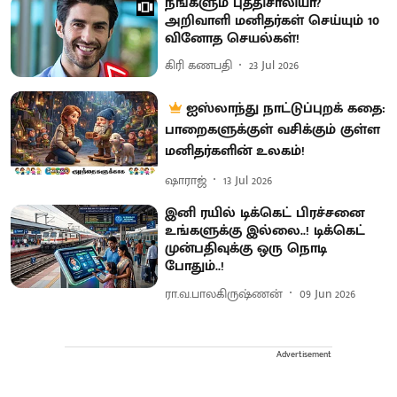
நீங்களும் புத்திசாலியா?
அறிவாளி மனிதர்கள் செய்யும் 10
வினோத செயல்கள்!
கிரி கணபதி
23 Jul 2026
ஐஸ்லாந்து நாட்டுப்புறக் கதை:
பாறைகளுக்குள் வசிக்கும் குள்ள
மனிதர்களின் உலகம்!
ஷாராஜ்
13 Jul 2026
இனி ரயில் டிக்கெட் பிரச்சனை
உங்களுக்கு இல்லை..! டிக்கெட்
முன்பதிவுக்கு ஒரு நொடி
போதும்..!
ரா.வ.பாலகிருஷ்ணன்
09 Jun 2026
Advertisement