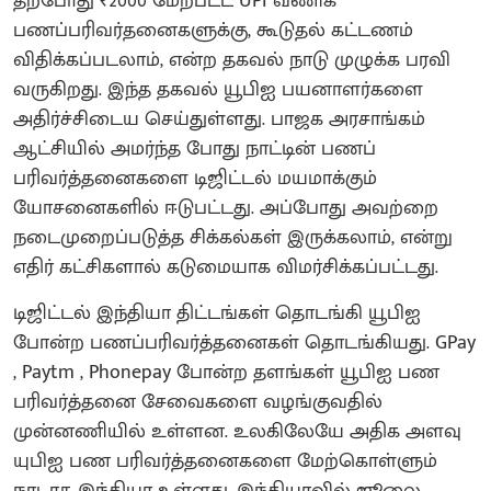
தற்போது ₹2000 மேற்பட்ட UPI வணிக
பணப்பரிவர்தனைகளுக்கு, கூடுதல் கட்டணம்
விதிக்கப்படலாம், என்ற தகவல் நாடு முழுக்க பரவி
வருகிறது. இந்த தகவல் யூபிஐ பயனாளர்களை
அதிர்ச்சிடைய செய்துள்ளது. பாஜக அரசாங்கம்
ஆட்சியில் அமர்ந்த போது நாட்டின் பணப்
பரிவர்த்தனைகளை டிஜிட்டல் மயமாக்கும்
யோசனைகளில் ஈடுபட்டது. அப்போது அவற்றை
நடைமுறைப்படுத்த சிக்கல்கள் இருக்கலாம், என்று
எதிர் கட்சிகளால் கடுமையாக விமர்சிக்கப்பட்டது.
டிஜிட்டல் இந்தியா திட்டங்கள் தொடங்கி யூபிஐ
போன்ற பணப்பரிவர்த்தனைகள் தொடங்கியது. GPay
, Paytm , Phonepay போன்ற தளங்கள் யூபிஐ பண
பரிவர்த்தனை சேவைகளை வழங்குவதில்
முன்னணியில் உள்ளன. உலகிலேயே அதிக அளவு
யுபிஐ பண பரிவர்த்தனைகளை மேற்கொள்ளும்
நாடாக இந்தியா உள்ளது. இந்தியாவில் ஜூலை