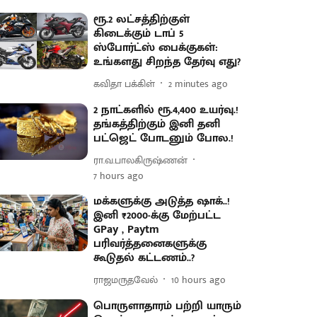
ரூ.2 லட்சத்திற்குள்
கிடைக்கும் டாப் 5
ஸ்போர்ட்ஸ் பைக்குகள்:
உங்களது சிறந்த தேர்வு எது?
கவிதா பக்கிள்
2 minutes ago
2 நாட்களில் ரூ.4,400 உயர்வு.!
தங்கத்திற்கும் இனி தனி
பட்ஜெட் போடனும் போல.!
ரா.வ.பாலகிருஷ்ணன்
7 hours ago
மக்களுக்கு அடுத்த ஷாக்..!
இனி ₹2000-க்கு மேற்பட்ட
GPay , Paytm
பரிவர்த்தனைகளுக்கு
கூடுதல் கட்டணம்..?
ராஜமருதவேல்
10 hours ago
பொருளாதாரம் பற்றி யாரும்