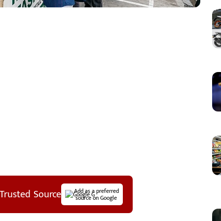
Trusted Source
Add as a preferred
source on Google