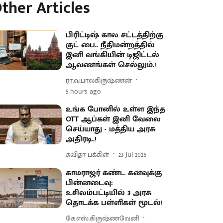
ther Articles
பிரிட்டிஷ் கால சட்டத்திற்கு
குட் பை.. நீதிமன்றத்தில்
இனி வங்கியின் டிஜிட்டல்
ஆவணங்கள் செல்லும்.!
ரா.வ.பாலகிருஷ்ணன்
5 hours ago
உங்க போனில் உள்ள இந்த
OTT ஆப்கள் இனி வேலை
செய்யாது - மத்திய அரசு
அதிரடி..!
கவிதா பக்கிள்
23 Jul 2026
காமராஜர் கண்ட கனவுக்கு
பின்னடைவு:
உசிலம்பட்டியில் 3 அரசு
தொடக்க பள்ளிகள் மூடல்!
கே.எஸ்.கிருஷ்ணவேனி