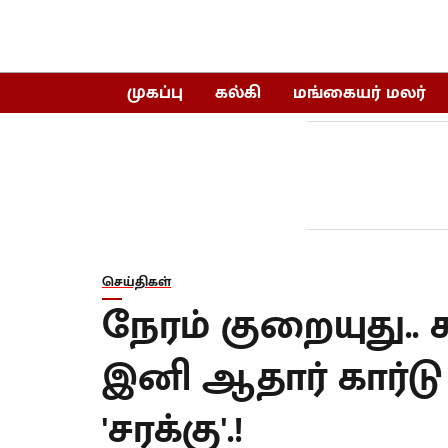
முகப்பு
கல்கி
மங்கையர் மலர்
செய்திகள்
நேரம் குறையுது.. க
இனி ஆதார் கார்டு
'சரக்கு'.!