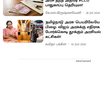
அரசு தந்த அதிரடி சட்டப்
பாதுகாப்பு தெரியுமா?
கே.எஸ்.கிருஷ்ணவேனி
28 Jul 2026
'தமிழ்நாடு அரசு' பெயரிலேயே
பிழை: விஜய் அரசுக்கு எதிராக
போர்க்கொடி தூக்கும் அரசியல்
கட்சிகள்!
கவிதா பக்கிள்
10 Jun 2026
Advertisement