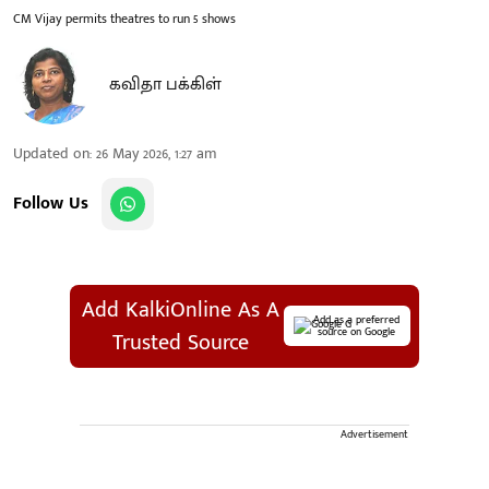
CM Vijay permits theatres to run 5 shows
கவிதா பக்கிள்
Updated on
:
26 May 2026, 1:27 am
Follow Us
Add KalkiOnline As A
Add as a preferred
source on Google
Trusted Source
Advertisement