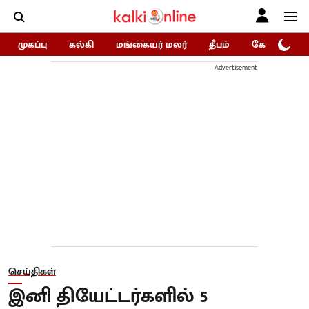
முகப்பு
கல்கி
மங்கையர் மலர்
தீபம்
கோகுலம்/Go
Advertisement
செய்திகள்
இனி தியேட்டர்களில் 5