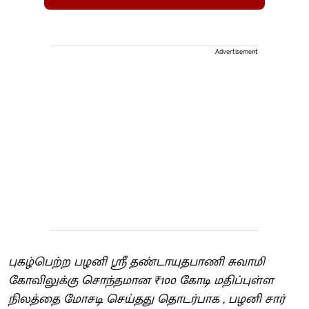
Advertisement
புகழ்பெற்ற பழனி ஶ்ரீ தண்டாயுதபாணி சுவாமி
கோவிலுக்கு சொந்தமான ₹100 கோடி மதிப்புள்ள
நிலத்தை மோசடி செய்தது தொடர்பாக , பழனி சார்