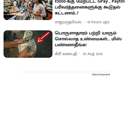
₹2000-க்கு மேற்பட்ட GPay , Paytm
பரிவர்த்தனைகளுக்கு கூடுதல்
கட்டணம்..?
ராஜமருதவேல்
18 hours ago
பொருளாதாரம் பற்றி யாரும்
சொல்லாத உண்மைகள்... மிஸ்
பண்ணாதீங்க!
கிரி கணபதி
05 Aug 2026
Advertisement