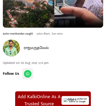
Justin manikandan caught
yatra dham , Sun news
ராஜமருதவேல்
Updated on
:
06 Aug 2026, 12:14 pm
Follow Us
Add KalkiOnline As A
Add as a preferred
source on Google
Trusted Source