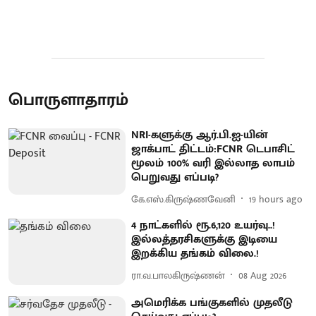
பொருளாதாரம்
NRI-களுக்கு ஆர்.பி.ஐ-யின்
ஜாக்பாட் திட்டம்:FCNR டெபாசிட்
மூலம் 100% வரி இல்லாத லாபம்
பெறுவது எப்படி?
கே.எஸ்.கிருஷ்ணவேனி
19 hours ago
4 நாட்களில் ரூ.6,120 உயர்வு..!
இல்லத்தரசிகளுக்கு இடியை
இறக்கிய தங்கம் விலை.!
ரா.வ.பாலகிருஷ்ணன்
08 Aug 2026
அமெரிக்க பங்குகளில் முதலீடு