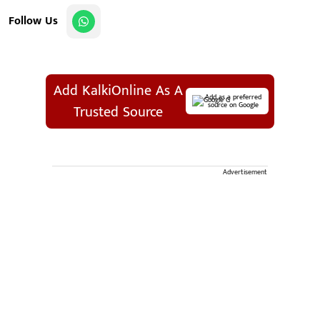
Follow Us
Add KalkiOnline As A
Add as a preferred
source on Google
Trusted Source
Advertisement