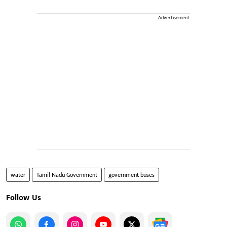
Advertisement
water
Tamil Nadu Government
government buses
Follow Us