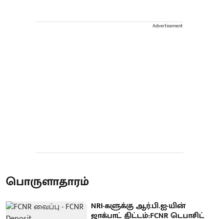
Advertisement
பொருளாதாரம்
NRI-களுக்கு ஆர்.பி.ஐ-யின்
ஜாக்பாட் திட்டம்:FCNR டெபாசிட்