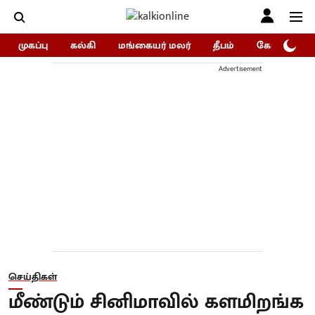
முகப்பு
கல்கி
மங்கையர் மலர்
தீபம்
கோகுலம்/Go
Advertisement
செய்திகள்
மீண்டும் சினிமாவில் களமிறங்க