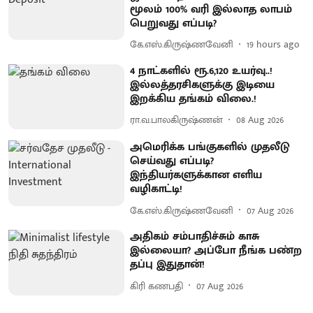
மூலம் 100% வரி இல்லாத லாபம்
பெறுவது எப்படி?
கே.எஸ்.கிருஷ்ணவேனி
19 hours ago
4 நாட்களில் ரூ.6,120 உயர்வு..!
இல்லத்தரசிகளுக்கு இடியை
இறக்கிய தங்கம் விலை.!
ரா.வ.பாலகிருஷ்ணன்
08 Aug 2026
அமெரிக்க பங்குகளில் முதலீடு
செய்வது எப்படி?
இந்தியர்களுக்கான எளிய
வழிகாட்டி!
கே.எஸ்.கிருஷ்ணவேனி
07 Aug 2026
அதிகம் சம்பாதிச்சும் காசு
இல்லையா? அப்போ நீங்க பண்ற
தப்பு இதுதான்!
கிரி கணபதி
07 Aug 2026