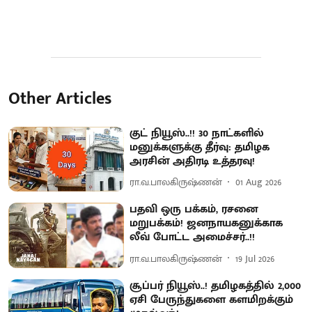
Other Articles
குட் நியூஸ்..!! 30 நாட்களில்
மனுக்களுக்கு தீர்வு: தமிழக
அரசின் அதிரடி உத்தரவு!
ரா.வ.பாலகிருஷ்ணன்
01 Aug 2026
பதவி ஒரு பக்கம், ரசனை
மறுபக்கம்! ஜனநாயகனுக்காக
லீவ் போட்ட அமைச்சர்..!!
ரா.வ.பாலகிருஷ்ணன்
19 Jul 2026
சூப்பர் நியூஸ்..! தமிழகத்தில் 2,000
ஏசி பேருந்துகளை களமிறக்கும்