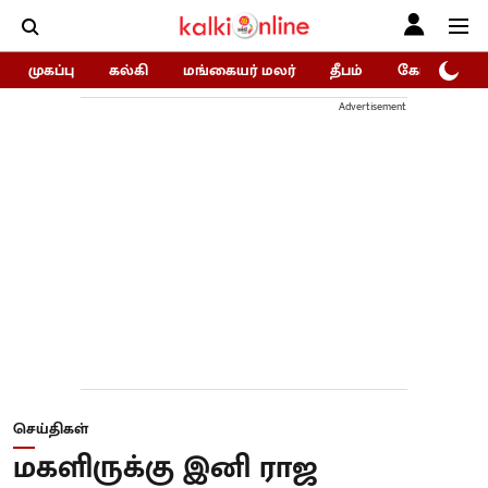
முகப்பு
கல்கி
மங்கையர் மலர்
தீபம்
கோகுலம்/Go
Advertisement
செய்திகள்
மகளிருக்கு இனி ராஜ