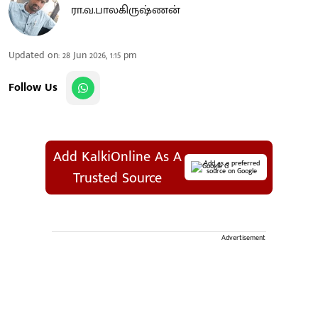
ரா.வ.பாலகிருஷ்ணன்
Updated on
:
28 Jun 2026, 1:15 pm
Follow Us
Add KalkiOnline As A
Add as a preferred
source on Google
Trusted Source
Advertisement