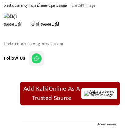
plastic currency India பிளாஸ்டிக் பணம்
ChatGPT Image
கிரி கணபதி
Updated on
:
08 Aug 2026, 9:32 am
Follow Us
Add KalkiOnline As A
Add as a preferred
source on Google
Trusted Source
Advertisement