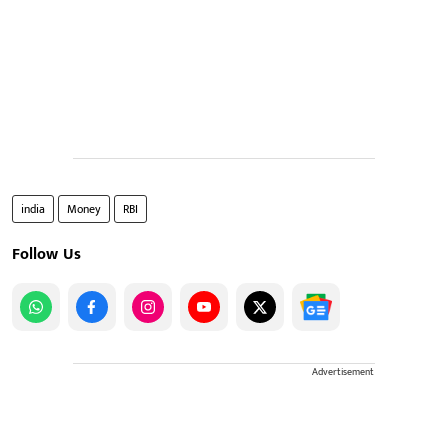
india
Money
RBI
Follow Us
Advertisement