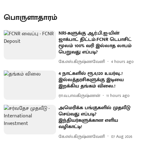
பொருளாதாரம்
NRI-களுக்கு ஆர்.பி.ஐ-யின்
ஜாக்பாட் திட்டம்:FCNR டெபாசிட்
மூலம் 100% வரி இல்லாத லாபம்
பெறுவது எப்படி?
கே.எஸ்.கிருஷ்ணவேனி
4 hours ago
4 நாட்களில் ரூ.6,120 உயர்வு..!
இல்லத்தரசிகளுக்கு இடியை
இறக்கிய தங்கம் விலை.!
ரா.வ.பாலகிருஷ்ணன்
11 hours ago
அமெரிக்க பங்குகளில் முதலீடு
செய்வது எப்படி?
இந்தியர்களுக்கான எளிய
வழிகாட்டி!
கே.எஸ்.கிருஷ்ணவேனி
07 Aug 2026