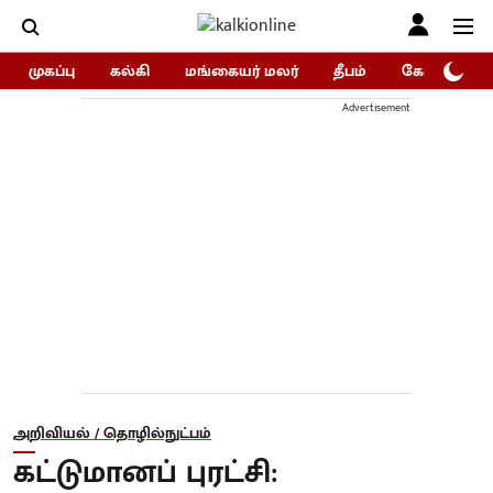
முகப்பு
கல்கி
மங்கையர் மலர்
தீபம்
கோகுலம்/Go
Advertisement
அறிவியல் / தொழில்நுட்பம்
கட்டுமானப் புரட்சி: