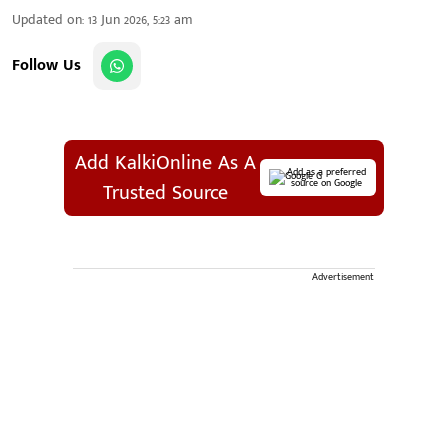
Updated on
:
13 Jun 2026, 5:23 am
Follow Us
Add KalkiOnline As A
Add as a preferred
source on Google
Trusted Source
Advertisement