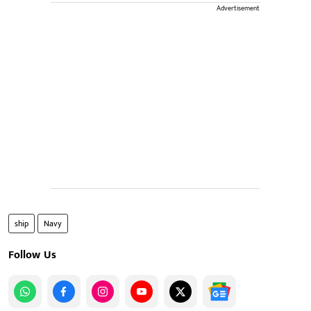
Advertisement
ship
Navy
Follow Us