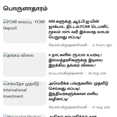
பொருளாதாரம்
NRI-களுக்கு ஆர்.பி.ஐ-யின்
ஜாக்பாட் திட்டம்:FCNR டெபாசிட்
மூலம் 100% வரி இல்லாத லாபம்
பெறுவது எப்படி?
கே.எஸ்.கிருஷ்ணவேனி
22 hours ago
4 நாட்களில் ரூ.6,120 உயர்வு..!
இல்லத்தரசிகளுக்கு இடியை
இறக்கிய தங்கம் விலை.!
ரா.வ.பாலகிருஷ்ணன்
08 Aug 2026
அமெரிக்க பங்குகளில் முதலீடு
செய்வது எப்படி?
இந்தியர்களுக்கான எளிய
வழிகாட்டி!
கே.எஸ்.கிருஷ்ணவேனி
07 Aug 2026
அதிகம் சம்பாதிச்சும் காசு