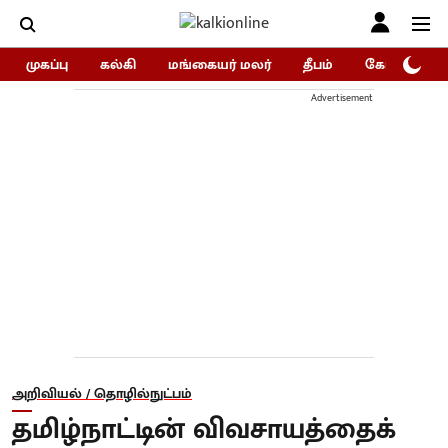
முகப்பு
கல்கி
மங்கையர் மலர்
தீபம்
கோகுலம்/Go
Advertisement
அறிவியல் / தொழில்நுட்பம்
தமிழ்நாட்டின் விவசாயத்தைக்