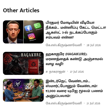
Other Articles
பிரதமர் மோடியின் வீடியோ
நீக்கம்... மன்னிப்பு கேட்ட மெட்டா!
ஆகஸ்ட் 3-ல் நடக்கப்போகும்
சம்பவம் என்ன?
கே.எஸ்.கிருஷ்ணவேனி
28 Jul 2026
ஹகாகுரே (HAGAKURE):
மரணத்தைக் கண்டு அஞ்சாமல்
வாழ வழி!
ச. நாகராஜன்
27 Jul 2026
இன்டர்நெட் வேண்டாம்...
ஸ்மார்ட்போனும் வேண்டாம்!
₹2,000 வரை யுபிஐ மூலம் பணம்
அனுப்பலாம்!
கே.எஸ்.கிருஷ்ணவேனி
21 Jul 2026