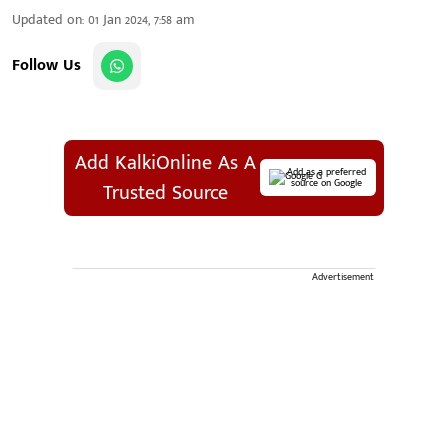
Updated on
:
01 Jan 2024, 7:58 am
Follow Us
Add KalkiOnline As A
Add as a preferred
source on Google
Trusted Source
Advertisement