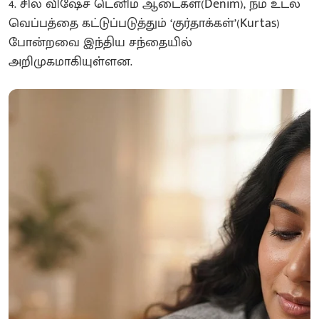
4. சில விஷேச டெனிம் ஆடைகள்(Denim), நம் உடல்
வெப்பத்தை கட்டுப்படுத்தும் ‘குர்தாக்கள்’(Kurtas)
போன்றவை இந்திய சந்தையில்
அறிமுகமாகியுள்ளன.