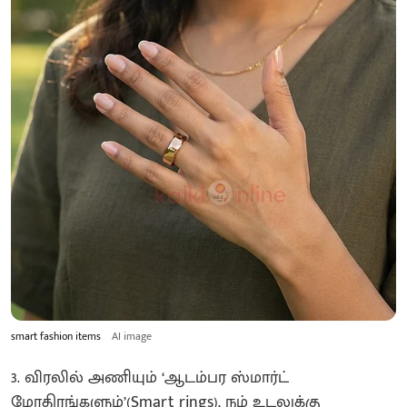
smart fashion items
AI image
3. விரலில் அணியும் ‘ஆடம்பர ஸ்மார்ட்
மோதிரங்களும்’(Smart rings), நம் உடலுக்கு