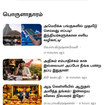
பொருளாதாரம்
அமெரிக்க பங்குகளில் முதலீடு
செய்வது எப்படி?
இந்தியர்களுக்கான எளிய
வழிகாட்டி!
கே.எஸ்.கிருஷ்ணவேனி
23 minutes ago
அதிகம் சம்பாதிச்சும் காசு
இல்லையா? அப்போ நீங்க பண்ற
தப்பு இதுதான்!
கிரி கணபதி
38 minutes ago
ஆடி வெள்ளியில் ஆறுதல்
அளித்த தங்கம்.! இன்றைய
விலை நிலவரம் இதோ.!
ரா.வ.பாலகிருஷ்ணன்
8 hours ago