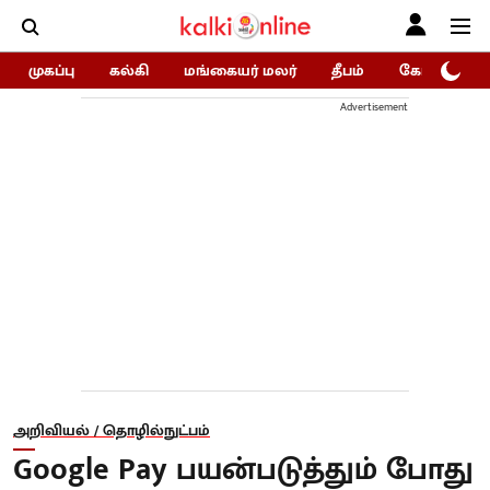
முகப்பு
கல்கி
மங்கையர் மலர்
தீபம்
கோகுலம்/Go
Advertisement
அறிவியல் / தொழில்நுட்பம்
Google Pay பயன்படுத்தும் போது