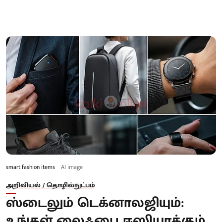
smart fashion items
AI image
அறிவியல் / தொழில்நுட்பம்
ஸ்டைலும் டெக்னாலஜியும்:
உங்கள் லைஃபை ஈஸியாக்கும்