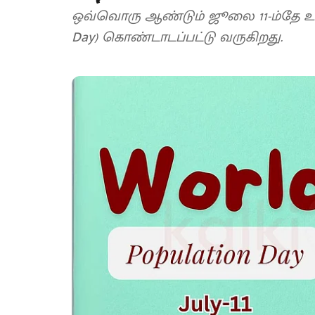
ஒவ்வொரு ஆண்டும் ஜூலை 11-ம்தே உல
Day) கொண்டாடப்பட்டு வருகிறது.