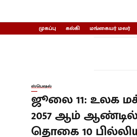
முகப்பு
கல்கி
மங்கையர் மலர்
ஸ்பெஷல்
ஜூலை 11: உலக ம
2057 ஆம் ஆண்டில
தொகை 10 பில்லிய