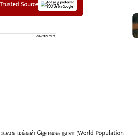
Trusted Source
Add as a preferred
source on Google
Advertisement
லக மக்கள் தொகை நாள் (World Population