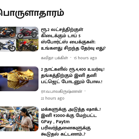
பொருளாதாரம்
ரூ.2 லட்சத்திற்குள்
கிடைக்கும் டாப் 5
ஸ்போர்ட்ஸ் பைக்குகள்:
உங்களது சிறந்த தேர்வு எது?
கவிதா பக்கிள்
15 hours ago
2 நாட்களில் ரூ.4,400 உயர்வு.!
தங்கத்திற்கும் இனி தனி
பட்ஜெட் போடனும் போல.!
ரா.வ.பாலகிருஷ்ணன்
22 hours ago
மக்களுக்கு அடுத்த ஷாக்..!
இனி ₹2000-க்கு மேற்பட்ட
GPay , Paytm
பரிவர்த்தனைகளுக்கு
கூடுதல் கட்டணம்..?