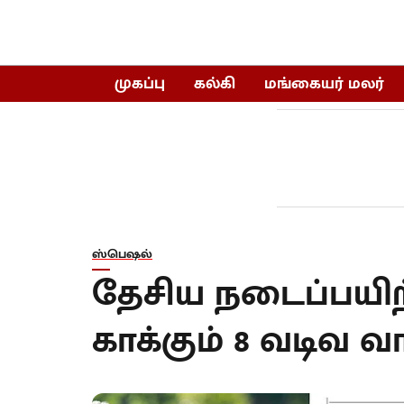
முகப்பு
கல்கி
மங்கையர் மலர்
ஸ்பெஷல்
தேசிய நடைப்பயிற்
காக்கும் 8 வடிவ வா