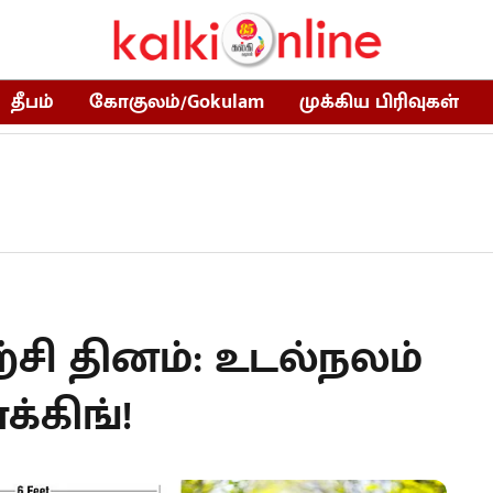
தீபம்
கோகுலம்/Gokulam
முக்கிய பிரிவுகள்
சி தினம்: உடல்நலம்
க்கிங்!