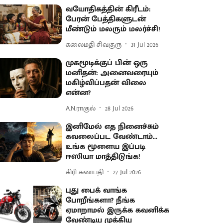
வயோதிகத்தின் கிரீடம்:
பேரன் பேத்திகளுடன்
மீண்டும் மலரும் மலர்ச்சி!
கலைமதி சிவகுரு
31 Jul 2026
முகமூடிக்குப் பின் ஒரு
மனிதன்: அனைவரையும்
மகிழ்விப்பதன் விலை
என்ன?
A.N.ராகுல்
28 Jul 2026
இனிமேல் எத நினைச்சும்
கவலைப்பட வேண்டாம்...
உங்க மூளைய இப்படி
ஈஸியா மாத்திடுங்க!
கிரி கணபதி
27 Jul 2026
புது பைக் வாங்க
போறீங்களா? நீங்க
ஏமாறாமல் இருக்க கவனிக்க
வேண்டிய முக்கிய