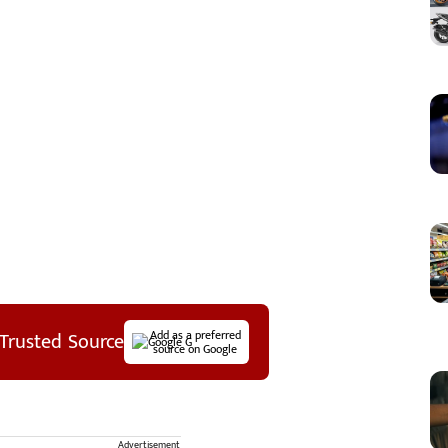
Trusted Source
Add as a preferred
source on Google
Advertisement