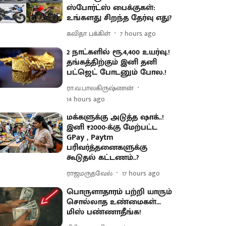
ஸ்போர்ட்ஸ் பைக்குகள்:
உங்களது சிறந்த தேர்வு எது?
கவிதா பக்கிள்
7 hours ago
2 நாட்களில் ரூ.4,400 உயர்வு.!
தங்கத்திற்கும் இனி தனி
பட்ஜெட் போடனும் போல.!
ரா.வ.பாலகிருஷ்ணன்
14 hours ago
மக்களுக்கு அடுத்த ஷாக்..!
இனி ₹2000-க்கு மேற்பட்ட
GPay , Paytm
பரிவர்த்தனைகளுக்கு
கூடுதல் கட்டணம்..?
ராஜமருதவேல்
17 hours ago
பொருளாதாரம் பற்றி யாரும்
சொல்லாத உண்மைகள்...
மிஸ் பண்ணாதீங்க!