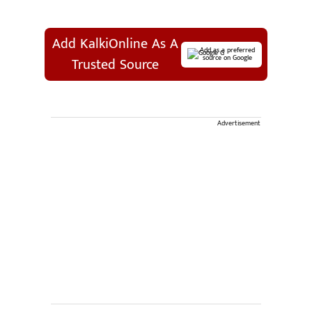
Add KalkiOnline As A
Add as a preferred
source on Google
Trusted Source
Advertisement