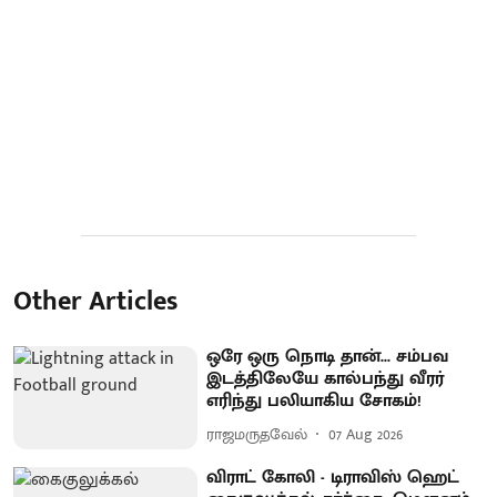
Other Articles
ஒரே ஒரு நொடி தான்... சம்பவ
இடத்திலேயே கால்பந்து வீரர்
எரிந்து பலியாகிய சோகம்!
ராஜமருதவேல்
07 Aug 2026
விராட் கோலி - டிராவிஸ் ஹெட்