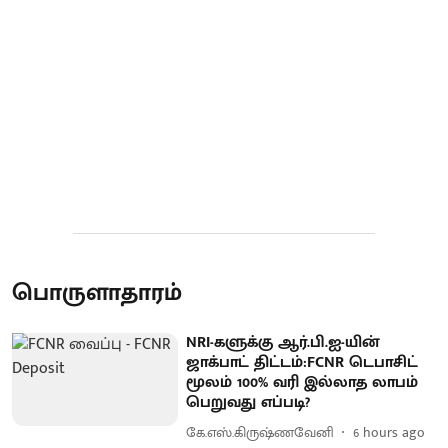
பொருளாதாரம்
NRI-களுக்கு ஆர்.பி.ஐ-யின்
ஜாக்பாட் திட்டம்:FCNR டெபாசிட்
மூலம் 100% வரி இல்லாத லாபம்
பெறுவது எப்படி?
கே.எஸ்.கிருஷ்ணவேனி
6 hours ago