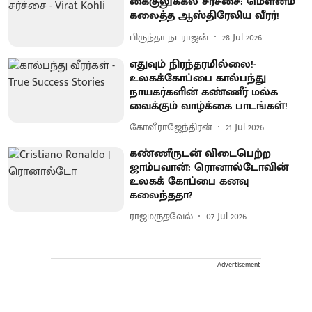
கைகுலுக்கல் சர்ச்சை: மௌனம்
கலைத்த ஆஸ்திரேலிய வீரர்!
பிருந்தா நடராஜன்
28 Jul 2026
எதுவும் நிரந்தரமில்லை!-
உலகக்கோப்பை கால்பந்து
நாயகர்களின் கண்ணீர் மல்க
வைக்கும் வாழ்க்கை பாடங்கள்!
கோவீ.ராஜேந்திரன்
21 Jul 2026
கண்ணீருடன் விடைபெற்ற
ஜாம்பவான்: ரொனால்டோவின்
உலகக் கோப்பை கனவு
கலைந்ததா?
ராஜமருதவேல்
07 Jul 2026
Advertisement