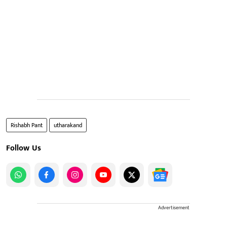
Rishabh Pant
utharakand
Follow Us
Advertisement