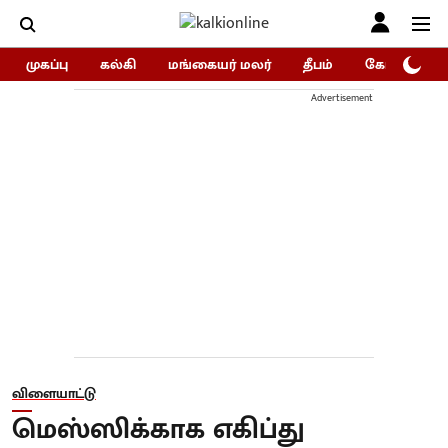
முகப்பு
கல்கி
மங்கையர் மலர்
தீபம்
கோகுலம்/Go
Advertisement
விளையாட்டு
மெஸ்ஸிக்காக எகிப்து