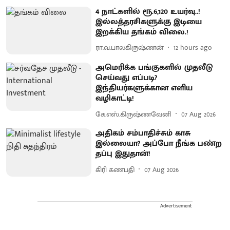
4 நாட்களில் ரூ.6,120 உயர்வு..!
இல்லத்தரசிகளுக்கு இடியை
இறக்கிய தங்கம் விலை.!
ரா.வ.பாலகிருஷ்ணன்
12 hours ago
அமெரிக்க பங்குகளில் முதலீடு
செய்வது எப்படி?
இந்தியர்களுக்கான எளிய
வழிகாட்டி!
கே.எஸ்.கிருஷ்ணவேனி
07 Aug 2026
அதிகம் சம்பாதிச்சும் காசு
இல்லையா? அப்போ நீங்க பண்ற
தப்பு இதுதான்!
கிரி கணபதி
07 Aug 2026
Advertisement