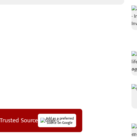
Trusted Source
Add as a preferred
source on Google