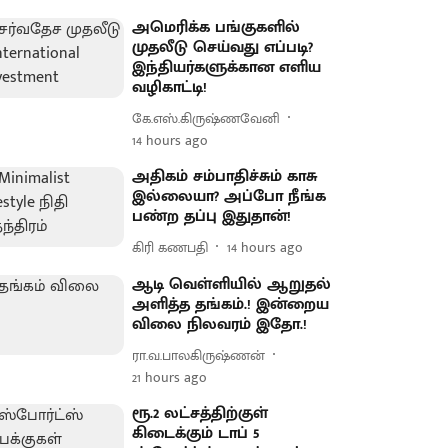
அமெரிக்க பங்குகளில்
முதலீடு செய்வது எப்படி?
இந்தியர்களுக்கான எளிய
வழிகாட்டி!
கே.எஸ்.கிருஷ்ணவேனி
14 hours ago
அதிகம் சம்பாதிச்சும் காசு
இல்லையா? அப்போ நீங்க
பண்ற தப்பு இதுதான்!
கிரி கணபதி
14 hours ago
ஆடி வெள்ளியில் ஆறுதல்
அளித்த தங்கம்.! இன்றைய
விலை நிலவரம் இதோ.!
ரா.வ.பாலகிருஷ்ணன்
21 hours ago
ரூ.2 லட்சத்திற்குள்
கிடைக்கும் டாப் 5