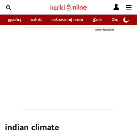
முகப்பு
கல்கி
மங்கையர் மலர்
தீபம்
கோகுலம்/Go
Advertisement
indian climate