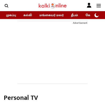
முகப்பு
கல்கி
மங்கையர் மலர்
தீபம்
கோகுலம்/Go
Advertisement
Personal TV