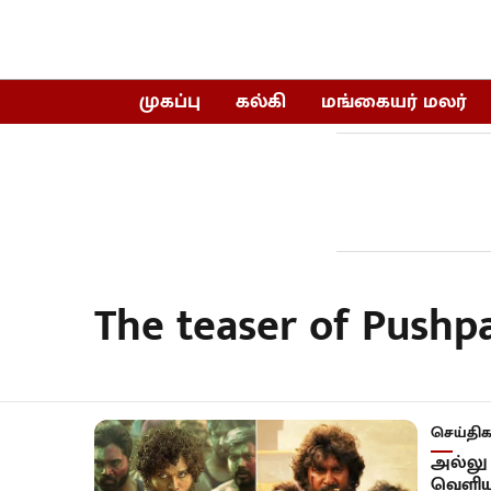
முகப்பு
கல்கி
மங்கையர் மலர்
The teaser of Pushpa
செய்திக
அல்லு 
வெளிய