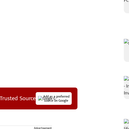
Trusted Source
Add as a preferred
source on Google
Advertisement