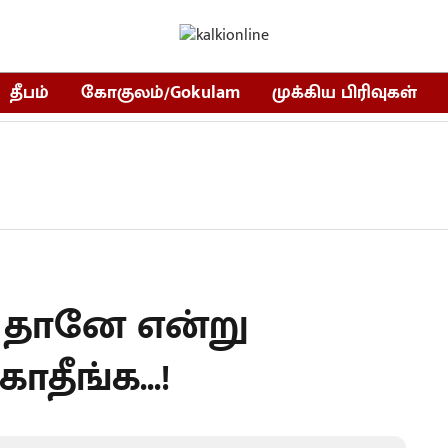
தீபம்
கோகுலம்/Gokulam
முக்கிய பிரிவுகள்
 தானே என்று
தீங்க...!