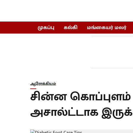
முகப்பு
கல்கி
மங்கையர் மலர்
ஆரோக்கியம்
சின்ன கொப்புளம்
அசால்ட்டாக இருக்கா