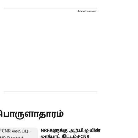
Advertisement
பொருளாதாரம்
NRI-களுக்கு ஆர்.பி.ஐ-யின்
ஜாக்பாட் திட்டம்:FCNR