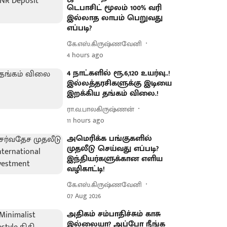
டெபாசிட் மூலம் 100% வரி
இல்லாத லாபம் பெறுவது
எப்படி?
கே.எஸ்.கிருஷ்ணவேனி
4 hours ago
4 நாட்களில் ரூ.6,120 உயர்வு..!
இல்லத்தரசிகளுக்கு இடியை
இறக்கிய தங்கம் விலை.!
ரா.வ.பாலகிருஷ்ணன்
11 hours ago
அமெரிக்க பங்குகளில்
முதலீடு செய்வது எப்படி?
இந்தியர்களுக்கான எளிய
வழிகாட்டி!
கே.எஸ்.கிருஷ்ணவேனி
07 Aug 2026
அதிகம் சம்பாதிச்சும் காசு
இல்லையா? அப்போ நீங்க