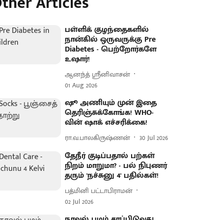
ther Articles
பள்ளிக் குழந்தைகளில்
நான்கில் ஒருவருக்கு Pre
Diabetes - பெற்றோர்களே
உஷார்!
ஆனந்த் ஸ்ரீனிவாசன்
01 Aug 2026
ஷூ அணியும் முன் இதை
தெரிஞ்சுக்கோங்க! WHO-
வின் ஷாக் எச்சரிக்கை!
ரா.வ.பாலகிருஷ்ணன்
30 Jul 2026
தேநீர் குடிப்பதால் பற்கள்
நிறம் மாறுமா? - பல் நிபுணர்
தரும் 'நச்சுனு 4' பதில்கள்!
பத்மினி பட்டாபிராமன்
02 Jul 2026
நாவல் பழம் சாப்பிடுவது