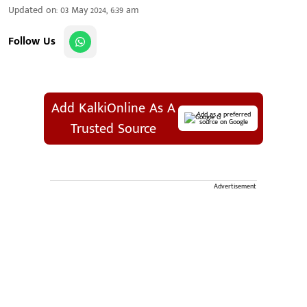
Updated on
:
03 May 2024, 6:39 am
Follow Us
Add KalkiOnline As A
Add as a preferred
source on Google
Trusted Source
Advertisement