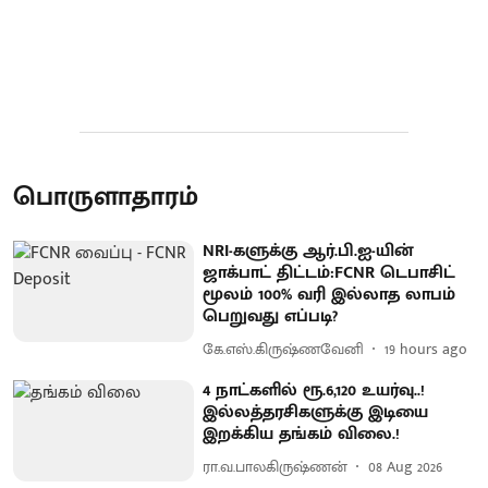
பொருளாதாரம்
NRI-களுக்கு ஆர்.பி.ஐ-யின்
ஜாக்பாட் திட்டம்:FCNR டெபாசிட்
மூலம் 100% வரி இல்லாத லாபம்
பெறுவது எப்படி?
கே.எஸ்.கிருஷ்ணவேனி
19 hours ago
4 நாட்களில் ரூ.6,120 உயர்வு..!
இல்லத்தரசிகளுக்கு இடியை
இறக்கிய தங்கம் விலை.!
ரா.வ.பாலகிருஷ்ணன்
08 Aug 2026