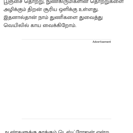
பூஞ்சை தொற்று, நுண்கிருமிகளின் தொற்றுகளை
அழிக்கும் திறன் சூரிய ஒளிக்கு உள்ளது.
இதனால்தான் நாம் துணிகளை துவைத்து
வெயிலில் காய வைக்கிறோம்.
Advertisement
ஆண்களுக்கு சுரக்கும் டெஸ்ட்ரோஜன் என்ற