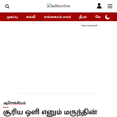
முகப்பு
கல்கி
மங்கையர் மலர்
தீபம்
கோகுலம்/Go
Advertisement
ஆரோக்கியம்
சூரிய ஒளி எனும் மருந்தின்