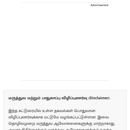
Advertisement
மருத்துவ மற்றும் பாதுகாப்பு விழிப்புணர்வு (Disclaimer):
இந்த கட்டுரையில் உள்ள தகவல்கள் பொதுவான
விழிப்புணர்வுக்காக மட்டுமே வழங்கப்பட்டுள்ளன. இவை
தொழில்முறை மருத்துவ ஆலோசனைகளுக்கு மாற்றாகாது.
அவசர சிகிச்சைக்கும் மருத்துவ ஆலோசனைக்கும் தகுந்த