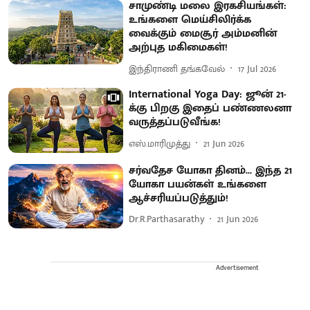
சாமுண்டி மலை இரகசியங்கள்:
உங்களை மெய்சிலிர்க்க
வைக்கும் மைசூர் அம்மனின்
அற்புத மகிமைகள்!
இந்திராணி தங்கவேல்
17 Jul 2026
International Yoga Day: ஜூன் 21-
க்கு பிறகு இதைப் பண்ணலனா
வருத்தப்படுவீங்க!
எஸ்.மாரிமுத்து
21 Jun 2026
சர்வதேச யோகா தினம்... இந்த 21
யோகா பயன்கள் உங்களை
ஆச்சரியப்படுத்தும்!
Dr.R.Parthasarathy
21 Jun 2026
Advertisement