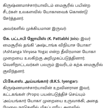
​கிருஷ்ணமாச்சார்யாவிடம் மைசூரில் பயின்ற
சீடர்கள் உலகளவில் யோகாவைக் கொண்டு
சேர்த்தனர்.
அவர்களில் முக்கியமான இருவர்:
​கே. பட்டாபி ஜோயிஸ் (K. Pattabhi Jois):
இவர்
மைசூரில் தங்கி "அஷ்டாங்க விநியாச யோகா"
(Ashtanga Vinyasa Yoga) என்ற தீவிரமான யோகா
முறையை உலகிற்கு அறிமுகப்படுத்தினார்.
வெளிநாட்டவர்கள் பலரும் இவரிடம் கற்க மைசூரில்
குவிந்தனர்.
​பி.கே.எஸ். அய்யங்கார் (B.K.S. Iyengar):
கிருஷ்ணமாச்சார்யாவின் உறவினரான இவர்,
கட்டகங்கள் (Props) பயன்படுத்திச் செய்யும்
'அய்யங்கார் யோகா' முறையை உருவாக்கி, அதை
மேலை நாடுகளில் மிகப்பாரிய அளவில்