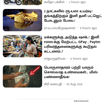
கவிதா பக்கிள்
2 hours ago
2 நாட்களில் ரூ.4,400 உயர்வு.!
தங்கத்திற்கும் இனி தனி பட்ஜெட்
போடனும் போல.!
ரா.வ.பாலகிருஷ்ணன்
9 hours ago
மக்களுக்கு அடுத்த ஷாக்..! இனி
₹2000-க்கு மேற்பட்ட GPay , Paytm
பரிவர்த்தனைகளுக்கு கூடுதல்
கட்டணம்..?
ராஜமருதவேல்
12 hours ago
பொருளாதாரம் பற்றி யாரும்
சொல்லாத உண்மைகள்... மிஸ்
பண்ணாதீங்க!
கிரி கணபதி
05 Aug 2026
Advertisement