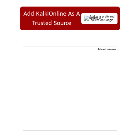
Add KalkiOnline As A
Add as a preferred
source on Google
Trusted Source
Advertisement