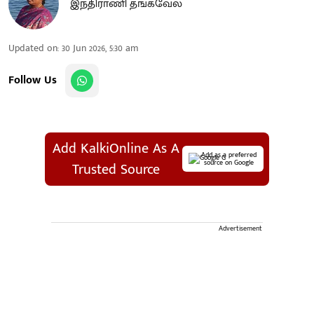
இந்திராணி தங்கவேல்
Updated on
:
30 Jun 2026, 5:30 am
Follow Us
Add KalkiOnline As A
Add as a preferred
source on Google
Trusted Source
Advertisement