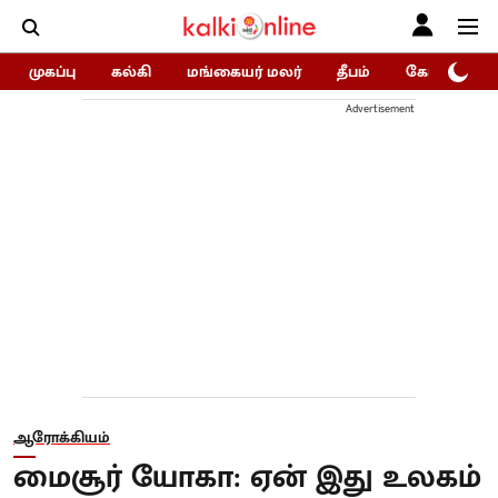
முகப்பு
கல்கி
மங்கையர் மலர்
தீபம்
கோகுலம்/Go
Advertisement
ஆரோக்கியம்
மைசூர் யோகா: ஏன் இது உலகம்