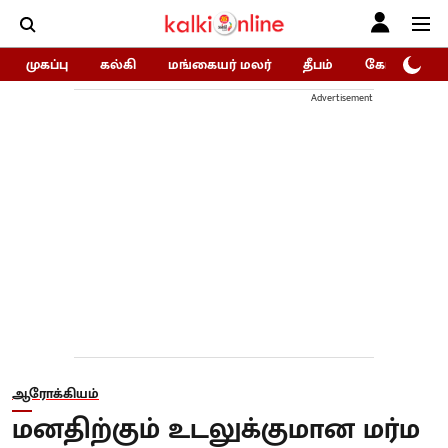
முகப்பு
கல்கி
மங்கையர் மலர்
தீபம்
கோகுலம்/Go
Advertisement
ஆரோக்கியம்
மனதிற்கும் உடலுக்குமான மர்ம