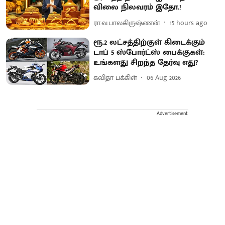
விலை நிலவரம் இதோ.!
ரா.வ.பாலகிருஷ்ணன்
15 hours ago
ரூ.2 லட்சத்திற்குள் கிடைக்கும்
டாப் 5 ஸ்போர்ட்ஸ் பைக்குகள்:
உங்களது சிறந்த தேர்வு எது?
கவிதா பக்கிள்
06 Aug 2026
Advertisement