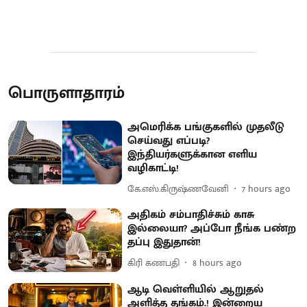
பொருளாதாரம்
அமெரிக்க பங்குகளில் முதலீடு
செய்வது எப்படி?
இந்தியர்களுக்கான எளிய
வழிகாட்டி!
கே.எஸ்.கிருஷ்ணவேனி
7 hours ago
அதிகம் சம்பாதிச்சும் காசு
இல்லையா? அப்போ நீங்க பண்ற
தப்பு இதுதான்!
கிரி கணபதி
8 hours ago
ஆடி வெள்ளியில் ஆறுதல்
அளித்த தங்கம்.! இன்றைய