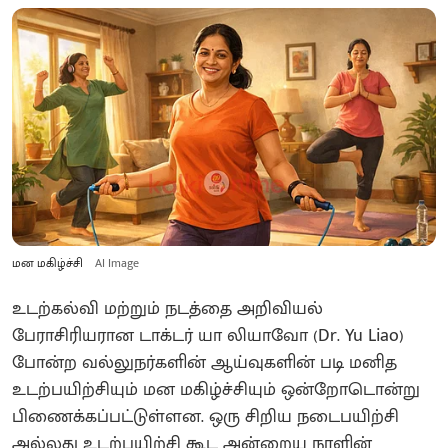
மன மகிழ்ச்சி
AI Image
உடற்கல்வி மற்றும் நடத்தை அறிவியல்
பேராசிரியரான டாக்டர் யா லியாவோ (Dr. Yu Liao)
போன்ற வல்லுநர்களின் ஆய்வுகளின் படி மனித
உடற்பயிற்சியும் மன மகிழ்ச்சியும் ஒன்றோடொன்று
பிணைக்கப்பட்டுள்ளன. ஒரு சிறிய நடைபயிற்சி
அல்லது உடற்பயிற்சி கூட அன்றைய நாளின்