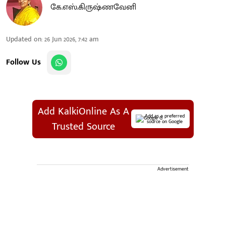
கே.எஸ்.கிருஷ்ணவேனி
Updated on
:
26 Jun 2026, 7:42 am
Follow Us
Add KalkiOnline As A
Add as a preferred
source on Google
Trusted Source
Advertisement