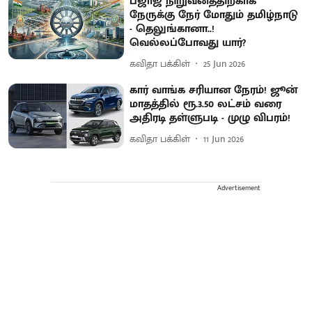
பஜாஜ் நிறுவனத்திற்காக
நேருக்கு நேர் மோதும் தமிழ்நாடு
- தெலுங்கானா..!
வெல்லப்போவது யார்?
கவிதா பக்கிள்
25 Jun 2026
கார் வாங்க சரியான நேரம்! ஜூன்
மாதத்தில் ரூ.3.50 லட்சம் வரை
அதிரடி தள்ளுபடி - முழு விபரம்!
கவிதா பக்கிள்
11 Jun 2026
Advertisement