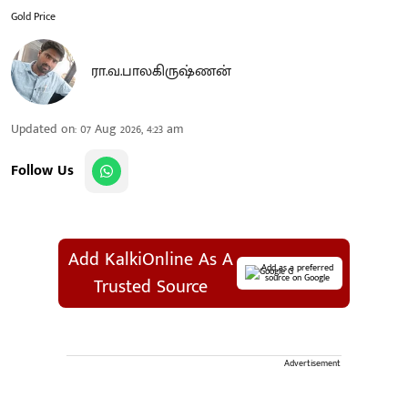
Gold Price
ரா.வ.பாலகிருஷ்ணன்
Updated on
:
07 Aug 2026, 4:23 am
Follow Us
Add KalkiOnline As A
Add as a preferred
source on Google
Trusted Source
Advertisement