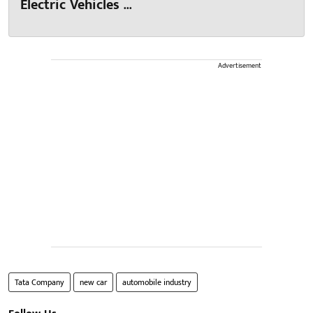
Electric Vehicles ...
Advertisement
Tata Company
new car
automobile industry