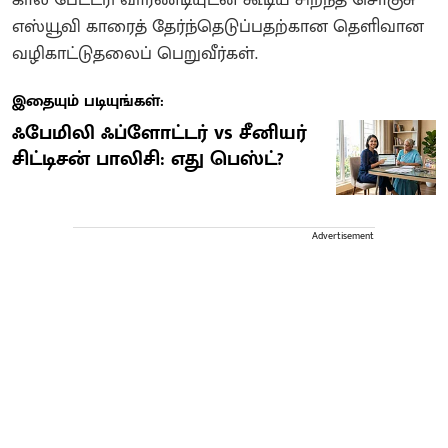
கால பேட்டரி வாரண்டியுடன் கூடிய சிறந்த சொகுசு
எஸ்யூவி காரைத் தேர்ந்தெடுப்பதற்கான தெளிவான
வழிகாட்டுதலைப் பெறுவீர்கள்.
இதையும் படியுங்கள்:
ஃபேமிலி ஃப்ளோட்டர் vs சீனியர்
சிட்டிசன் பாலிசி: எது பெஸ்ட்?
Advertisement