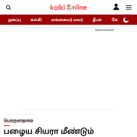
முகப்பு
கல்கி
மங்கையர் மலர்
தீபம்
கோகுலம்/Go
Advertisement
பொருளாதாரம்
பழைய சியரா மீண்டும்