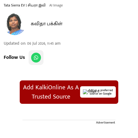
Tata Sierra EV | சியரா இவி
AI Image
கவிதா பக்கிள்
Updated on
:
06 Jul 2026, 11:45 am
Follow Us
Add KalkiOnline As A
Add as a preferred
source on Google
Trusted Source
Advertisement