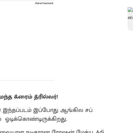
Advertisement
த க்ரைம் த்ரில்லர்!
 இந்தப்படம் இப்போது ஆங்கில சப்
ல் ஓடிக்கொண்டிருக்கிறது.
்த மலையாள நடிகரான ரோஷன் மேத்யூ Adi