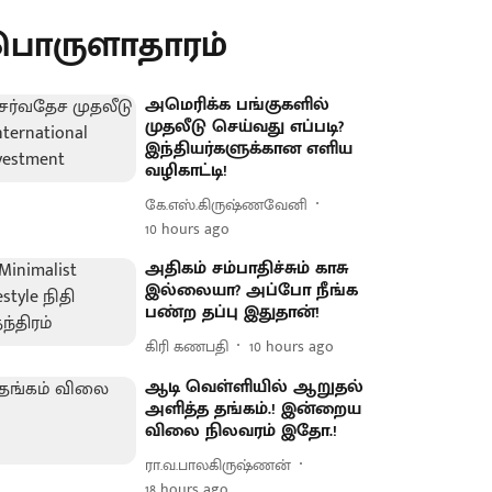
பொருளாதாரம்
அமெரிக்க பங்குகளில்
முதலீடு செய்வது எப்படி?
இந்தியர்களுக்கான எளிய
வழிகாட்டி!
கே.எஸ்.கிருஷ்ணவேனி
10 hours ago
அதிகம் சம்பாதிச்சும் காசு
இல்லையா? அப்போ நீங்க
பண்ற தப்பு இதுதான்!
கிரி கணபதி
10 hours ago
ஆடி வெள்ளியில் ஆறுதல்
அளித்த தங்கம்.! இன்றைய
விலை நிலவரம் இதோ.!
ரா.வ.பாலகிருஷ்ணன்
18 hours ago