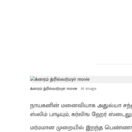
க்ரைம் த்ரில்லர்|uyir movie
AI image
நாயகனின் மனைவியாக அதுல்யா சந்திர
ஸ்லிம் பாடியும், கர்லிங ஹேர் ஸ்டைல
மர்மமான முறையில் இறந்த பெண்ணாக ஸ