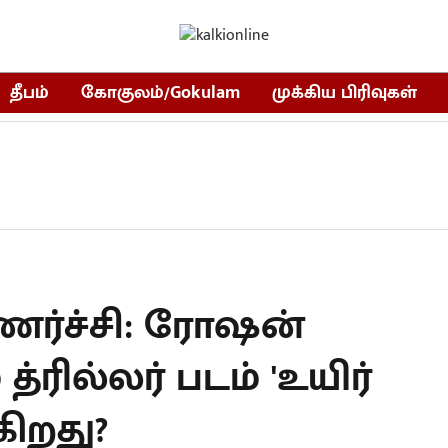
தீபம்
கோகுலம்/Gokulam
முக்கிய பிரிவுகள்
உணர்ச்சி: ரோஷன்
த்ரில்லர் படம் 'உயிர்
்கிறது?