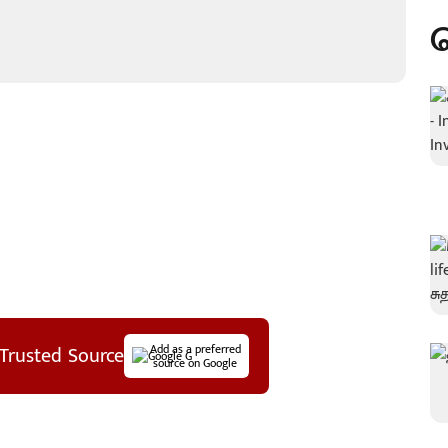
Trusted Source
Add as a preferred
source on Google