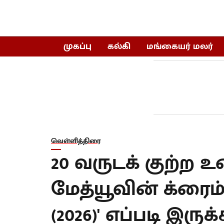
முகப்பு
கல்கி
மங்கையர் மலர்
வெள்ளித்திரை
20 வருடக் குற்ற 
மேத்யூவின் க்ரைம் 
(2026)' எப்படி இருக