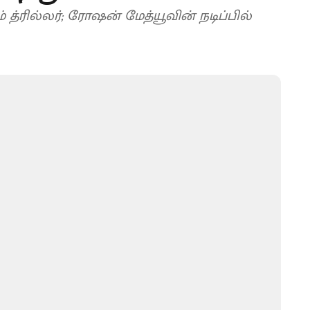
 த்ரில்லர்; ரோஷன் மேத்யூவின் நடிப்பில்