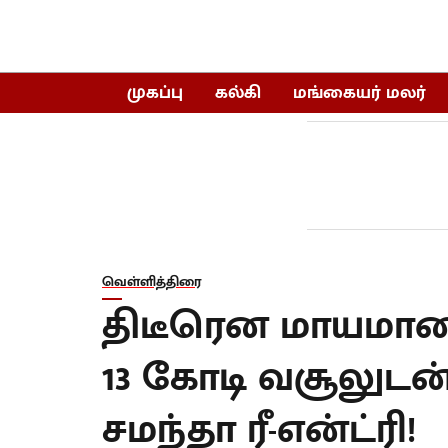
முகப்பு
கல்கி
மங்கையர் மலர்
வெள்ளித்திரை
திடீரென மாயமான 
13 கோடி வசூலுடன்
சமந்தா ரீ-என்ட்ரி!