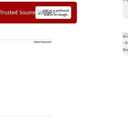
Trusted Source
Add as a preferred
source on Google
Advertisement