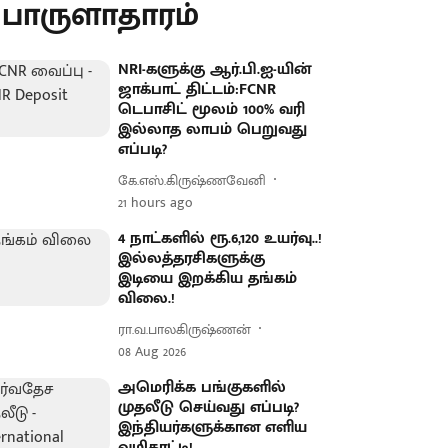
ொருளாதாரம்
NRI-களுக்கு ஆர்.பி.ஐ-யின்
ஜாக்பாட் திட்டம்:FCNR
டெபாசிட் மூலம் 100% வரி
இல்லாத லாபம் பெறுவது
எப்படி?
கே.எஸ்.கிருஷ்ணவேனி
21 hours ago
4 நாட்களில் ரூ.6,120 உயர்வு..!
இல்லத்தரசிகளுக்கு
இடியை இறக்கிய தங்கம்
விலை.!
ரா.வ.பாலகிருஷ்ணன்
08 Aug 2026
அமெரிக்க பங்குகளில்
முதலீடு செய்வது எப்படி?
இந்தியர்களுக்கான எளிய
வழிகாட்டி!