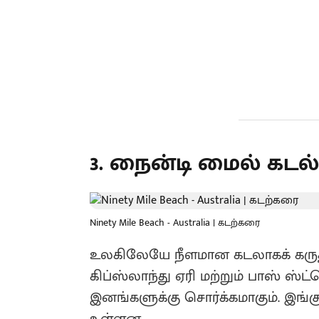
3. நைன்டி மைல் கடல
Ninety Mile Beach - Australia | கடற்கரை
உலகிலேயே நீளமான கடலாகக் கருதப்
கிப்ஸ்லாந்து ஏரி மற்றும் பாஸ் ஸ்ட்ர
இனங்களுக்கு சொர்க்கமாகும். இங்க