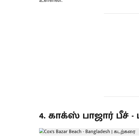
உள்ளன.
4. காக்ஸ் பாஜார் பீச்