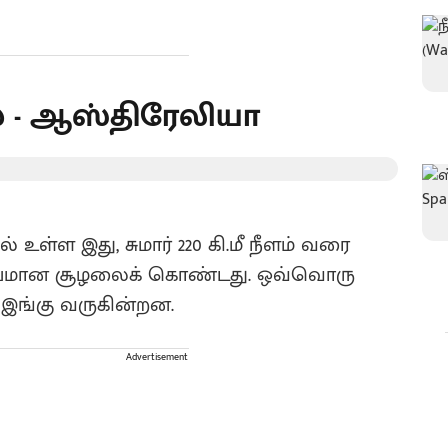
் - ஆஸ்திரேலியா
உள்ள இது, சுமார் 220 கி.மீ நீளம் வரை
ம்மியமான சூழலைக் கொண்டது‌. ஒவ்வொரு
் இங்கு வருகின்றன.
Advertisement