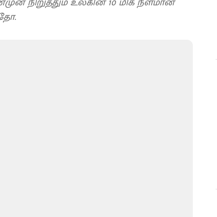
ுன் நிறுத்தும் உலகின் 10 மிக நீளமான
இதோ.