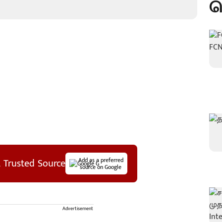
ப
 Trusted Source
Add as a preferred
source on Google
Advertisement