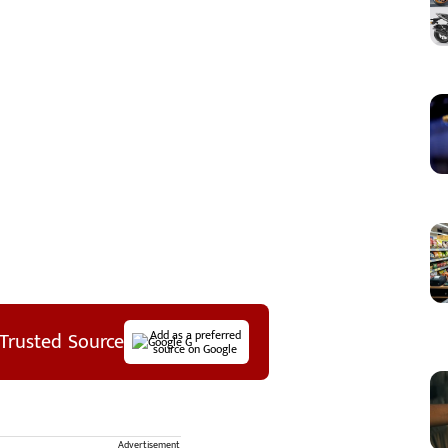
Trusted Source
Add as a preferred
source on Google
Advertisement