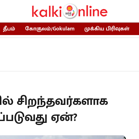
தீபம்
கோகுலம்/Gokulam
முக்கிய பிரிவுகள்
ல் சிறந்தவர்களாக
்படுவது ஏன்?