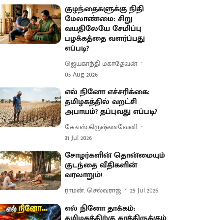
குழந்தைகளுக்கு நிதி
மேலாண்மை: சிறு
வயதிலேயே சேமிப்பு
பழக்கத்தை வளர்ப்பது
எப்படி?
ஜெயகாந்தி மகாதேவன்
05 Aug 2026
எல் நினோ எச்சரிக்கை:
தமிழகத்தில் வறட்சி
அபாயம்? தப்புவது எப்படி?
கே.எஸ்.கிருஷ்ணவேனி
31 Jul 2026
சோழர்களின் தொன்மையும்
குடந்தை வீதிகளின்
வரலாறும்!
ராமன். செல்வராஜ்
29 Jul 2026
எல் நினோ தாக்கம்:
தமிழகத்திற்கு காத்திருக்கும்