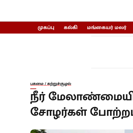
முகப்பு
கல்கி
மங்கையர் மலர்
பசுமை / சுற்றுச்சூழல்
நீர் மேலாண்மையி
சோழர்கள் போற்றப