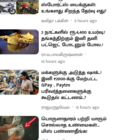
ஸ்போர்ட்ஸ் பைக்குகள்:
உங்களது சிறந்த தேர்வு எது?
கவிதா பக்கிள்
9 hours ago
2 நாட்களில் ரூ.4,400 உயர்வு.!
தங்கத்திற்கும் இனி தனி
பட்ஜெட் போடனும் போல.!
ரா.வ.பாலகிருஷ்ணன்
16 hours ago
மக்களுக்கு அடுத்த ஷாக்..!
இனி ₹2000-க்கு மேற்பட்ட
GPay , Paytm
பரிவர்த்தனைகளுக்கு
கூடுதல் கட்டணம்..?
ராஜமருதவேல்
19 hours ago
பொருளாதாரம் பற்றி யாரும்
சொல்லாத உண்மைகள்...
மிஸ் பண்ணாதீங்க!