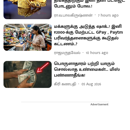
தங்கத்திற்கும் இனி தனி பட்ஜெட்
போடனும் போல.!
ரா.வ.பாலகிருஷ்ணன்
7 hours ago
மக்களுக்கு அடுத்த ஷாக்..! இனி
₹2000-க்கு மேற்பட்ட GPay , Paytm
பரிவர்த்தனைகளுக்கு கூடுதல்
கட்டணம்..?
ராஜமருதவேல்
10 hours ago
பொருளாதாரம் பற்றி யாரும்
சொல்லாத உண்மைகள்... மிஸ்
பண்ணாதீங்க!
கிரி கணபதி
05 Aug 2026
Advertisement