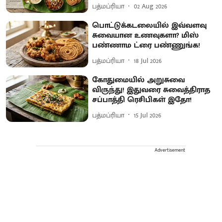
பத்மப்ரியா
02 Aug 2026
பொட்டுக்கடலையில் இவ்வளவு
சுவையான உணவுகளா? மிஸ்
பண்ணாம ட்ரை பண்ணுங்க!
பத்மப்ரியா
18 Jul 2026
கோதுமையில் அறுசுவை
விருந்து! இதுவரை சுவைத்திராத
சப்பாத்தி ரெசிபிகள் இதோ!
பத்மப்ரியா
15 Jul 2026
Advertisement