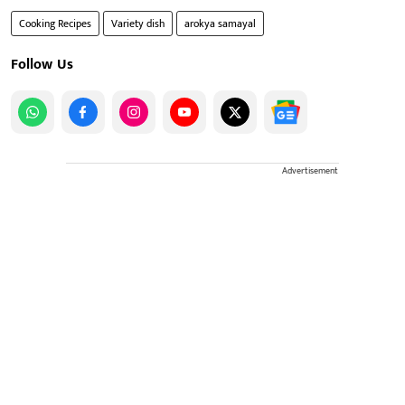
Cooking Recipes
Variety dish
arokya samayal
Follow Us
Advertisement