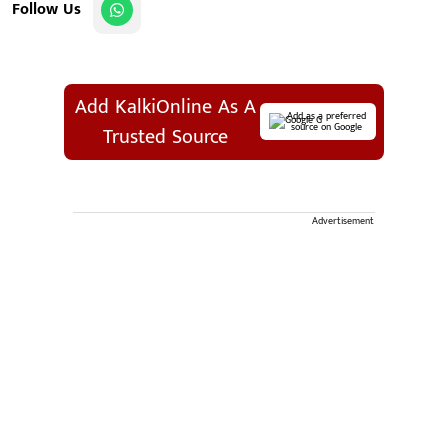
Follow Us
Add KalkiOnline As A
Add as a preferred
source on Google
Trusted Source
Advertisement