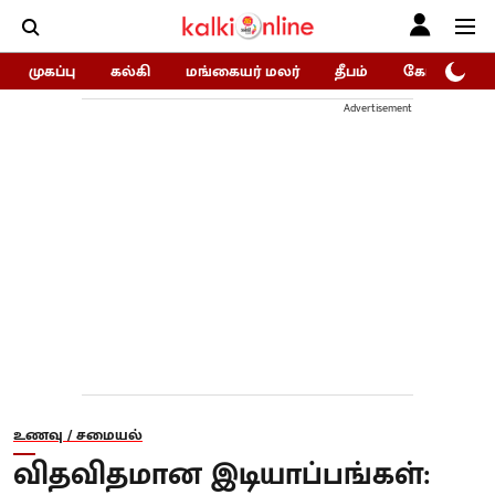
முகப்பு
கல்கி
மங்கையர் மலர்
தீபம்
கோகுலம்/Go
Advertisement
உணவு / சமையல்
விதவிதமான இடியாப்பங்கள்: