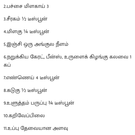
2.பச்சை மிளகாய் 3
3.சீரகம் ½ டீஸ்பூன்
4.மிளகு ¼ டீஸ்பூன்
5.இஞ்சி ஒரு அங்குல நீளம்
6.நறுக்கிய கேரட், பீன்ஸ், உருளைக் கிழங்கு கலவை 1
கப்
7.எண்ணெய் 4 டீஸ்பூன்
8.கடுகு ½ டீஸ்பூன்
9.உளுத்தம் பருப்பு ¾ டீஸ்பூன்
10.கறிவேப்பிலை
11.உப்பு தேவையான அளவு