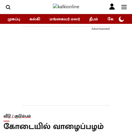
முகப்பு
கல்கி
மங்கையர் மலர்
தீபம்
கோகுலம்/Go
Advertisement
வீடு / குடும்பம்
கோடையில் வாழைப்பழம்