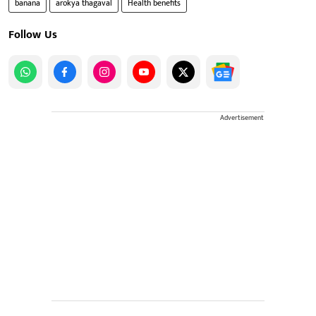
banana
arokya thagaval
Health benefits
Follow Us
Advertisement