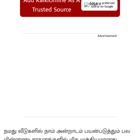
Add KalkiOnline As A
Add as a preferred
source on Google
Trusted Source
Advertisement
நமது வீடுகளில் நாம் அன்றாடம் பயன்படுத்தும் பல
மின்னணு சாதனங்களில் மிக முக்கியமானது