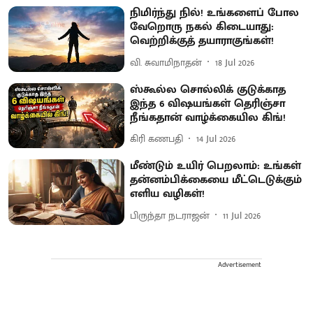
நிமிர்ந்து நில்! உங்களைப் போல
வேறொரு நகல் கிடையாது:
வெற்றிக்குத் தயாராகுங்கள்!
வி. சுவாமிநாதன்
18 Jul 2026
ஸ்கூல்ல சொல்லிக் குடுக்காத
இந்த 6 விஷயங்கள் தெரிஞ்சா
நீங்கதான் வாழ்க்கையில கிங்!
கிரி கணபதி
14 Jul 2026
மீண்டும் உயிர் பெறலாம்: உங்கள்
தன்னம்பிக்கையை மீட்டெடுக்கும்
எளிய வழிகள்!
பிருந்தா நடராஜன்
11 Jul 2026
Advertisement