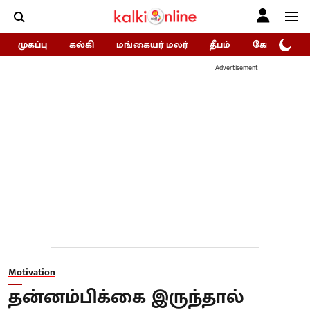
முகப்பு
கல்கி
மங்கையர் மலர்
தீபம்
கோகுலம்/Go
Advertisement
Motivation
தன்னம்பிக்கை இருந்தால்