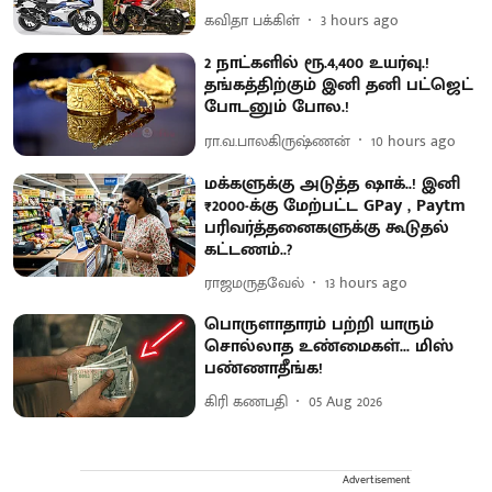
கவிதா பக்கிள்
3 hours ago
2 நாட்களில் ரூ.4,400 உயர்வு.!
தங்கத்திற்கும் இனி தனி பட்ஜெட்
போடனும் போல.!
ரா.வ.பாலகிருஷ்ணன்
10 hours ago
மக்களுக்கு அடுத்த ஷாக்..! இனி
₹2000-க்கு மேற்பட்ட GPay , Paytm
பரிவர்த்தனைகளுக்கு கூடுதல்
கட்டணம்..?
ராஜமருதவேல்
13 hours ago
பொருளாதாரம் பற்றி யாரும்
சொல்லாத உண்மைகள்... மிஸ்
பண்ணாதீங்க!
கிரி கணபதி
05 Aug 2026
Advertisement