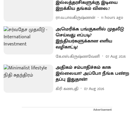
இல்லத்தரசிகளுக்கு இடியை
இறக்கிய தங்கம் விலை.!
ரா.வ.பாலகிருஷ்ணன்
11 hours ago
அமெரிக்க பங்குகளில் முதலீடு
செய்வது எப்படி?
இந்தியர்களுக்கான எளிய
வழிகாட்டி!
கே.எஸ்.கிருஷ்ணவேனி
07 Aug 2026
அதிகம் சம்பாதிச்சும் காசு
இல்லையா? அப்போ நீங்க பண்ற
தப்பு இதுதான்!
கிரி கணபதி
07 Aug 2026
Advertisement