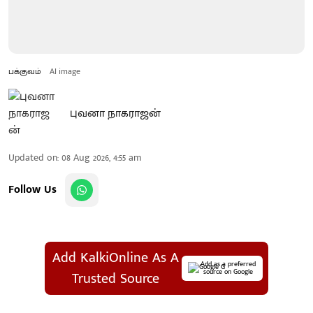
பக்குவம்
AI image
புவனா நாகராஜன்
Updated on
:
08 Aug 2026, 4:55 am
Follow Us
Add KalkiOnline As A
Add as a preferred
source on Google
Trusted Source