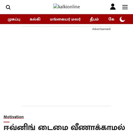
முகப்பு
கல்கி
மங்கையர் மலர்
தீபம்
கோகுலம்/Go
Advertisement
Motivation
ஈவ்னிங் டைமை வீணாக்காமல்