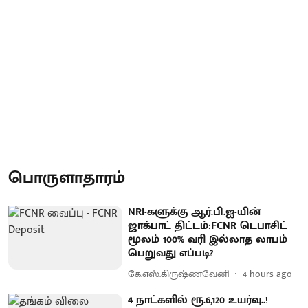
பொருளாதாரம்
NRI-களுக்கு ஆர்.பி.ஐ-யின்
ஜாக்பாட் திட்டம்:FCNR டெபாசிட்
மூலம் 100% வரி இல்லாத லாபம்
பெறுவது எப்படி?
கே.எஸ்.கிருஷ்ணவேனி
4 hours ago
4 நாட்களில் ரூ.6,120 உயர்வு..!