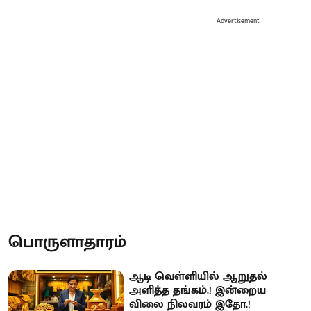
Advertisement
பொருளாதாரம்
ஆடி வெள்ளியில் ஆறுதல்
அளித்த தங்கம்.! இன்றைய
விலை நிலவரம் இதோ.!