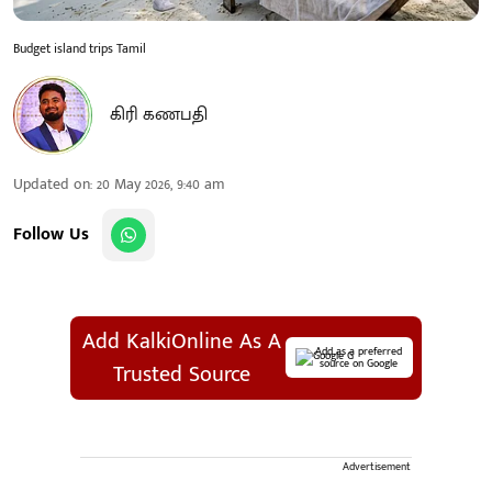
Budget island trips Tamil
கிரி கணபதி
Updated on
:
20 May 2026, 9:40 am
Follow Us
Add KalkiOnline As A
Add as a preferred
source on Google
Trusted Source
Advertisement