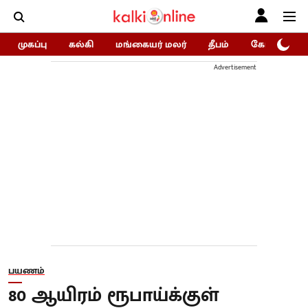
முகப்பு
கல்கி
மங்கையர் மலர்
தீபம்
கோகுலம்/Go
Advertisement
பயணம்
80 ஆயிரம் ரூபாய்க்குள்