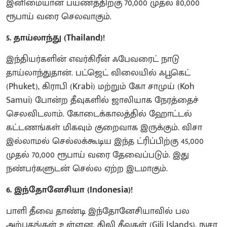
இனிமையான பயணத்திற்கு 70,000 முதல் 80,000
ரூபாய் வரை செலவாகும்.
5. தாய்லாந்து (Thailand)!
இந்தியர்களின் எவர்கிரீன் ஃபேவரைட் நாடு
தாய்லாந்துதான். பட்ஜெட் விலையில் ஃபூகெட்
(Phuket), கிராபி (Krabi) மற்றும் கோ சாமுய் (Koh
Samui) போன்ற தீவுகளில் ஜாலியாக நேரத்தைச்
செலவிடலாம். கோடைக்காலத்தில் ஹோட்டல்
கட்டணங்கள் மிகவும் குறைவாக இருக்கும். விசா
இல்லாமல் செல்லக்கூடிய இந்த ட்ரிப்பிற்கு 45,000
முதல் 70,000 ரூபாய் வரை தேவைப்படும். இது
நண்பர்களுடன் செல்ல ஏற்ற இடமாகும்.
6. இந்தோனேசியா (Indonesia)!
பாளி தீவை தாண்டி இந்தோனேசியாவில் பல
அற்புதங்கள் உள்ளன. கிலி தீவுகள் (Gili Islands), நுசா