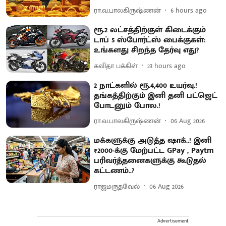
ரா.வ.பாலகிருஷ்ணன்
6 hours ago
ரூ.2 லட்சத்திற்குள் கிடைக்கும்
டாப் 5 ஸ்போர்ட்ஸ் பைக்குகள்:
உங்களது சிறந்த தேர்வு எது?
கவிதா பக்கிள்
23 hours ago
2 நாட்களில் ரூ.4,400 உயர்வு.!
தங்கத்திற்கும் இனி தனி பட்ஜெட்
போடனும் போல.!
ரா.வ.பாலகிருஷ்ணன்
06 Aug 2026
மக்களுக்கு அடுத்த ஷாக்..! இனி
₹2000-க்கு மேற்பட்ட GPay , Paytm
பரிவர்த்தனைகளுக்கு கூடுதல்
கட்டணம்..?
ராஜமருதவேல்
06 Aug 2026
Advertisement