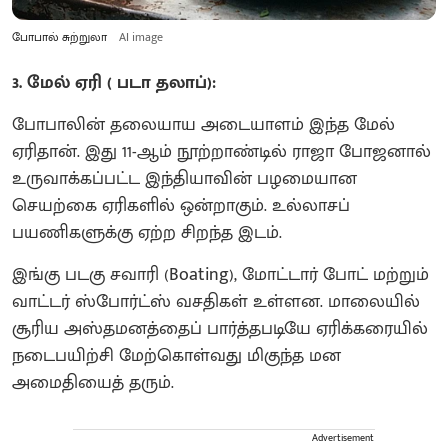
போபால் சுற்றுலா
AI image
3. மேல் ஏரி ( படா தலாப்):
போபாலின் தலையாய அடையாளம் இந்த மேல்
ஏரிதான். இது 11-ஆம் நூற்றாண்டில் ராஜா போஜனால்
உருவாக்கப்பட்ட இந்தியாவின் பழமையான
செயற்கை ஏரிகளில் ஒன்றாகும். உல்லாசப்
பயணிகளுக்கு ஏற்ற சிறந்த இடம்.
இங்கு படகு சவாரி (Boating), மோட்டார் போட் மற்றும்
வாட்டர் ஸ்போர்ட்ஸ் வசதிகள் உள்ளன. மாலையில்
சூரிய அஸ்தமனத்தைப் பார்த்தபடியே ஏரிக்கரையில்
நடைபயிற்சி மேற்கொள்வது மிகுந்த மன
அமைதியைத் தரும்.
Advertisement