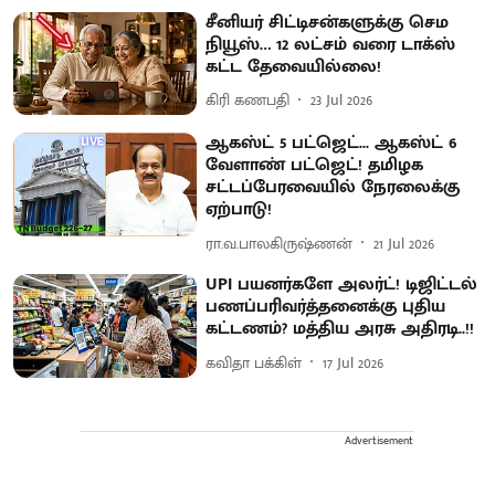
சீனியர் சிட்டிசன்களுக்கு செம
நியூஸ்… 12 லட்சம் வரை டாக்ஸ்
கட்ட தேவையில்லை!
கிரி கணபதி
23 Jul 2026
ஆகஸ்ட் 5 பட்ஜெட்... ஆகஸ்ட் 6
வேளாண் பட்ஜெட்! தமிழக
சட்டப்பேரவையில் நேரலைக்கு
ஏற்பாடு!
ரா.வ.பாலகிருஷ்ணன்
21 Jul 2026
UPI பயனர்களே அலர்ட்! டிஜிட்டல்
பணப்பரிவர்த்தனைக்கு புதிய
கட்டணம்? மத்திய அரசு அதிரடி..!!
கவிதா பக்கிள்
17 Jul 2026
Advertisement