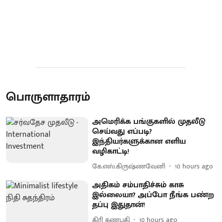
பொருளாதாரம்
அமெரிக்க பங்குகளில் முதலீடு
செய்வது எப்படி?
இந்தியர்களுக்கான எளிய
வழிகாட்டி!
கே.எஸ்.கிருஷ்ணவேனி
10 hours ago
அதிகம் சம்பாதிச்சும் காசு
இல்லையா? அப்போ நீங்க பண்ற
தப்பு இதுதான்!
கிரி கணபதி
10 hours ago