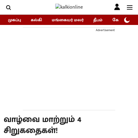
முகப்பு
கல்கி
மங்கையர் மலர்
தீபம்
கோகுலம்/Go
Advertisement
வாழ்வை மாற்றும் 4
சிறுகதைகள்!