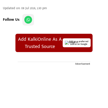
Updated on
:
08 Jul 2026, 2:30 pm
Follow Us
Add KalkiOnline As A
Add as a preferred
source on Google
Trusted Source
Advertisement