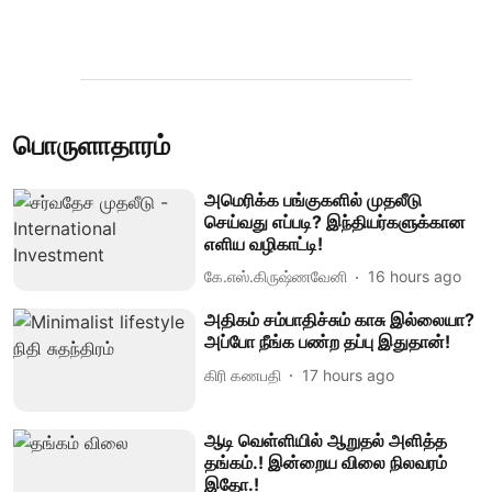
பொருளாதாரம்
அமெரிக்க பங்குகளில் முதலீடு
செய்வது எப்படி? இந்தியர்களுக்கான
எளிய வழிகாட்டி!
கே.எஸ்.கிருஷ்ணவேனி
16 hours ago
அதிகம் சம்பாதிச்சும் காசு இல்லையா?
அப்போ நீங்க பண்ற தப்பு இதுதான்!
கிரி கணபதி
17 hours ago
ஆடி வெள்ளியில் ஆறுதல் அளித்த
தங்கம்.! இன்றைய விலை நிலவரம்
இதோ.!