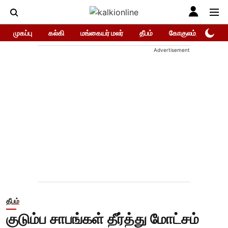
முகப்பு
கல்கி
மங்கையர் மலர்
தீபம்
கோகுலம்/Gokula
Advertisement
தீபம்
குடும்ப சாபங்கள் தீர்த்து மோட்சம்