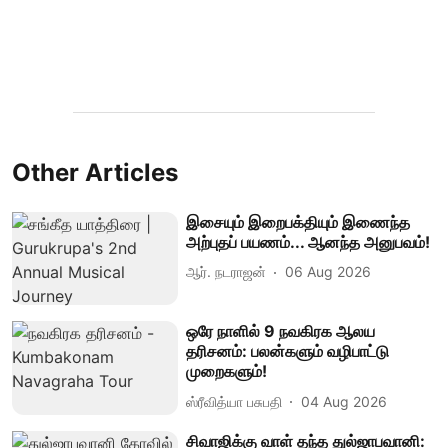
Other Articles
இசையும் இறைபக்தியும் இணைந்த
அற்புதப் பயணம்... ஆனந்த அனுபவம்!
ஆர். நடராஜன்
06 Aug 2026
ஒரே நாளில் 9 நவகிரக ஆலய
தரிசனம்: பலன்களும் வழிபாட்டு
முறைகளும்!
ஸ்ரீவித்யா பசுபதி
04 Aug 2026
சிவாஜிக்கு வாள் தந்த துல்ஜாபவானி: