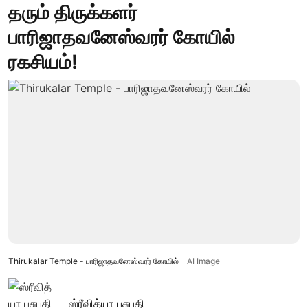
தரும் திருக்களர்
பாரிஜாதவனேஸ்வரர் கோயில்
ரகசியம்!
Thirukalar Temple - பாரிஜாதவனேஸ்வரர் கோயில்
AI Image
ஸ்ரீவித்யா பசுபதி