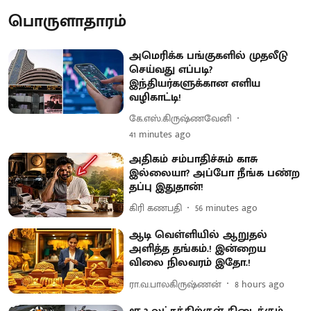
பொருளாதாரம்
அமெரிக்க பங்குகளில் முதலீடு
செய்வது எப்படி?
இந்தியர்களுக்கான எளிய
வழிகாட்டி!
கே.எஸ்.கிருஷ்ணவேனி
41 minutes ago
அதிகம் சம்பாதிச்சும் காசு
இல்லையா? அப்போ நீங்க பண்ற
தப்பு இதுதான்!
கிரி கணபதி
56 minutes ago
ஆடி வெள்ளியில் ஆறுதல்
அளித்த தங்கம்.! இன்றைய
விலை நிலவரம் இதோ.!
ரா.வ.பாலகிருஷ்ணன்
8 hours ago