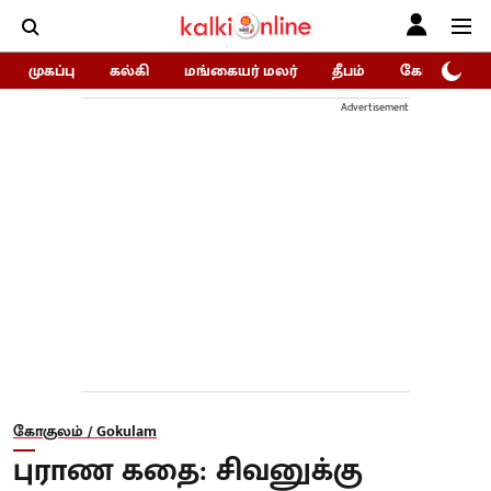
முகப்பு
கல்கி
மங்கையர் மலர்
தீபம்
கோகுலம்/Go
Advertisement
கோகுலம் / Gokulam
புராண கதை: சிவனுக்கு