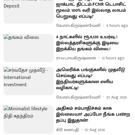
ஜாக்பாட் திட்டம்:FCNR டெபாசிட்
மூலம் 100% வரி இல்லாத லாபம்
பெறுவது எப்படி?
கே.எஸ்.கிருஷ்ணவேனி
6 hours ago
4 நாட்களில் ரூ.6,120 உயர்வு..!
இல்லத்தரசிகளுக்கு இடியை
இறக்கிய தங்கம் விலை.!
ரா.வ.பாலகிருஷ்ணன்
13 hours ago
அமெரிக்க பங்குகளில் முதலீடு
செய்வது எப்படி?
இந்தியர்களுக்கான எளிய
வழிகாட்டி!
கே.எஸ்.கிருஷ்ணவேனி
07 Aug 2026
அதிகம் சம்பாதிச்சும் காசு
இல்லையா? அப்போ நீங்க பண்ற
தப்பு இதுதான்!
கிரி கணபதி
07 Aug 2026