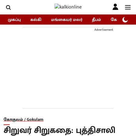
முகப்பு
கல்கி
மங்கையர் மலர்
தீபம்
கோகுலம்/Go
Advertisement
கோகுலம் / Gokulam
சிறுவர் சிறுகதை: புத்திசாலி