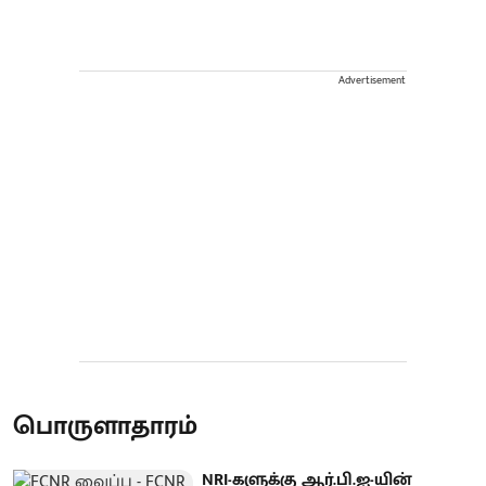
Advertisement
பொருளாதாரம்
NRI-களுக்கு ஆர்.பி.ஐ-யின்