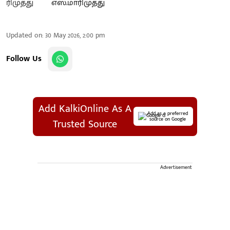
எஸ்.மாரிமுத்து
Updated on
:
30 May 2026, 2:00 pm
Follow Us
Add KalkiOnline As A
Add as a preferred
source on Google
Trusted Source
Advertisement