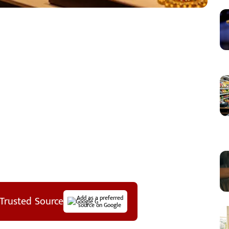
Trusted Source
Add as a preferred
source on Google