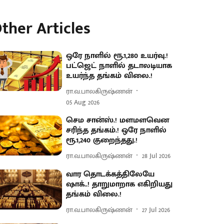
ther Articles
ஒரே நாளில் ரூ.1,280 உயர்வு.!
பட்ஜெட் நாளில் தடாலடியாக
உயர்ந்த தங்கம் விலை.!
ரா.வ.பாலகிருஷ்ணன்
05 Aug 2026
செம சான்ஸ்.! மளமளவென
சரிந்த தங்கம்.! ஒரே நாளில்
ரூ.1,240 குறைந்தது.!
ரா.வ.பாலகிருஷ்ணன்
28 Jul 2026
வார தொடக்கத்திலேயே
ஷாக்..! தாறுமாறாக எகிறியது
தங்கம் விலை.!
ரா.வ.பாலகிருஷ்ணன்
27 Jul 2026