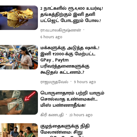
2 நாட்களில் ரூ.4,400 உயர்வு.!
தங்கத்திற்கும் இனி தனி
பட்ஜெட் போடனும் போல.!
ரா.வ.பாலகிருஷ்ணன்
6 hours ago
மக்களுக்கு அடுத்த ஷாக்..!
இனி ₹2000-க்கு மேற்பட்ட
GPay , Paytm
பரிவர்த்தனைகளுக்கு
கூடுதல் கட்டணம்..?
ராஜமருதவேல்
9 hours ago
பொருளாதாரம் பற்றி யாரும்
சொல்லாத உண்மைகள்...
மிஸ் பண்ணாதீங்க!
கிரி கணபதி
23 hours ago
குழந்தைகளுக்கு நிதி
மேலாண்மை: சிறு