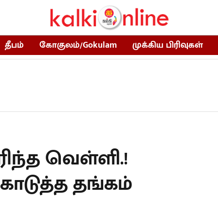
தீபம்
கோகுலம்/Gokulam
முக்கிய பிரிவுகள்
சரிந்த வெள்ளி.!
டுத்த தங்கம்